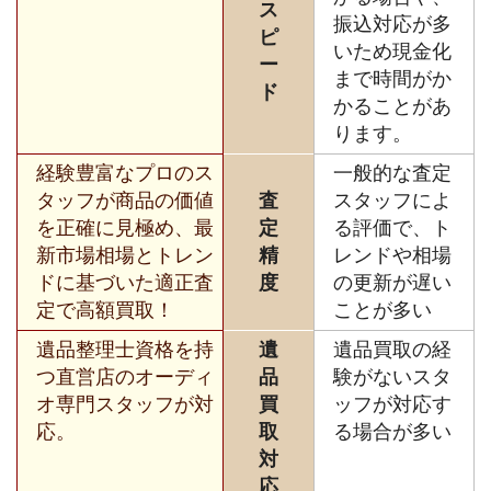
ス
振込対応が多
ピ
いため現金化
ー
まで時間がか
ド
かることがあ
ります。
経験豊富なプロのス
一般的な査定
タッフが商品の価値
査
スタッフによ
を正確に見極め、最
定
る評価で、ト
新市場相場とトレン
精
レンドや相場
ドに基づいた適正査
度
の更新が遅い
定で高額買取！
ことが多い
遺品整理士資格を持
遺
遺品買取の経
つ直営店のオーディ
品
験がないスタ
オ専門スタッフが対
買
ッフが対応す
応。
取
る場合が多い
対
応