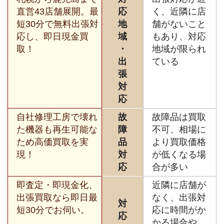
直営43店舗展開。最
応
く、近隣に店
短30分で無料出張対
地
舗がないこと
応し、即日現金買
域
もあり、対応
取！
・
地域が限られ
出
ている
張
対
応
自社修理工房で壊れ
故
故障品は買取
た機器も再生可能な
障
不可、相場に
ため高価買取を実
品
より買取価格
現！
対
が低くなる場
応
合が多い
即査定・即現金化、
近隣に店舗が
出張買取なら即日最
なく、出張対
対
短30分でお伺い。
応に時間がか
応
かる場合や、