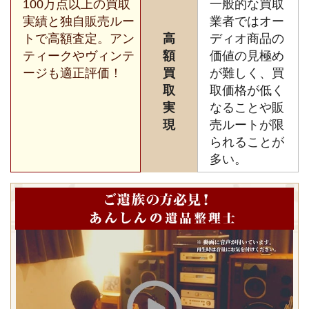
100万点以上の買取
一般的な買取
実績と独自販売ルー
業者ではオー
トで高額査定。アン
高
ディオ商品の
ティークやヴィンテ
額
価値の見極め
ージも適正評価！
買
が難しく、買
取
取価格が低く
実
なることや販
現
売ルートが限
られることが
多い。