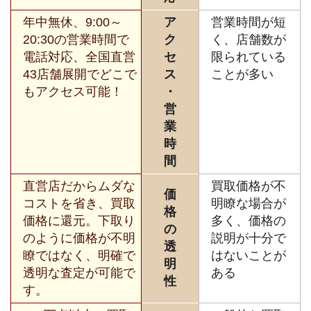
年中無休、9:00～
ア
営業時間が短
20:30の営業時間で
ク
く、店舗数が
電話対応、全国直営
セ
限られている
43店舗展開でどこで
ス
ことが多い
もアクセス可能！
・
営
業
時
間
直営店だからムダな
買取価格が不
価
コストを省き、買取
明瞭な場合が
格
価格に還元。下取り
多く、価格の
の
のように価格が不明
説明が十分で
透
瞭ではなく、明確で
はないことが
明
透明な査定が可能で
ある
性
す。