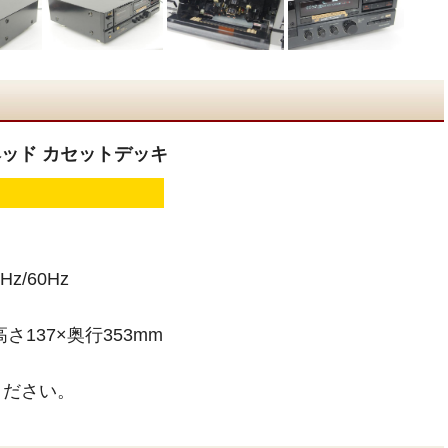
 3ヘッド カセットデッキ
z/60Hz
さ137×奥行353mm
ください。