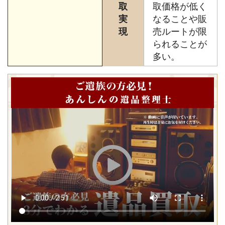
取
取価格が低く
実
なることや販
現
売ルートが限
られることが
多い。