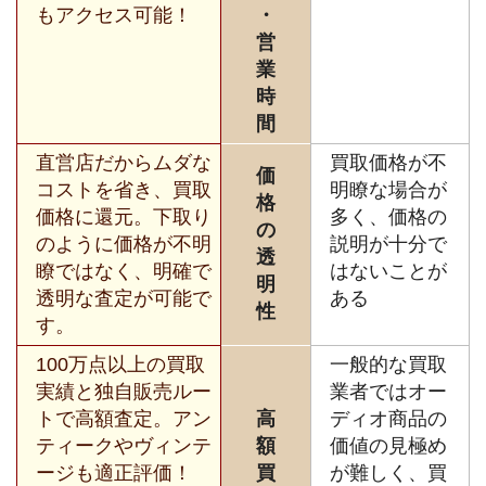
もアクセス可能！
・
営
業
時
間
直営店だからムダな
買取価格が不
価
コストを省き、買取
明瞭な場合が
格
価格に還元。下取り
多く、価格の
の
のように価格が不明
説明が十分で
透
瞭ではなく、明確で
はないことが
明
透明な査定が可能で
ある
性
す。
100万点以上の買取
一般的な買取
実績と独自販売ルー
業者ではオー
トで高額査定。アン
高
ディオ商品の
ティークやヴィンテ
額
価値の見極め
ージも適正評価！
買
が難しく、買