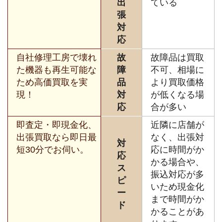
出
ている
張
対
応
自社修理工房で壊れ
故
故障品は買取
た機器も再生可能な
障
不可、相場に
ため高価買取を実
品
より買取価格
現！
対
が低くなる場
応
合が多い
即査定・即現金化、
近隣に店舗が
出張買取なら即日最
なく、出張対
対
短30分でお伺い。
応に時間がか
応
かる場合や、
ス
振込対応が多
ピ
いため現金化
ー
まで時間がか
ド
かることがあ