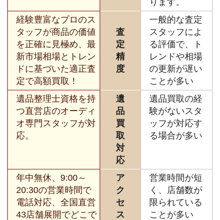
ります。
経験豊富なプロのス
一般的な査定
タッフが商品の価値
査
スタッフによ
を正確に見極め、最
定
る評価で、ト
新市場相場とトレン
精
レンドや相場
ドに基づいた適正査
度
の更新が遅い
定で高額買取！
ことが多い
遺品整理士資格を持
遺
遺品買取の経
つ直営店のオーディ
品
験がないスタ
オ専門スタッフが対
買
ッフが対応す
応。
取
る場合が多い
対
応
年中無休、9:00～
ア
営業時間が短
20:30の営業時間で
ク
く、店舗数が
電話対応、全国直営
セ
限られている
43店舗展開でどこで
ス
ことが多い