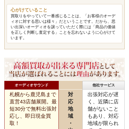
心がけていること
買取りをやっていて一番感じることは、「お客様のオーデ
ィオに対する思いは様々」だということです。だから、思
い出深いオーディオを譲っていただく際には「商品の価値
を正しく判断し査定する」ことを忘れないように心がけて
います。
オーディオサウンド
他社サービス
札幌から鹿児島まで
対
出張対応が遅
直営43店舗展開。最
応
く、近隣に店
短30分で無料出張対
地
舗がないこと
応し、即日現金買
域
もあり、対応
取！
・
地域が限られ