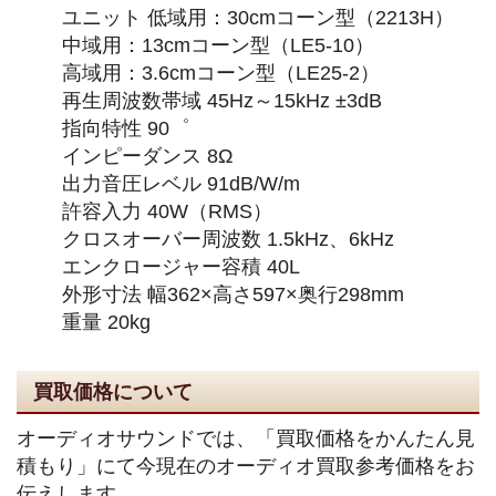
ユニット 低域用：30cmコーン型（2213H）
中域用：13cmコーン型（LE5-10）
高域用：3.6cmコーン型（LE25-2）
再生周波数帯域 45Hz～15kHz ±3dB
指向特性 90゜
インピーダンス 8Ω
出力音圧レベル 91dB/W/m
許容入力 40W（RMS）
クロスオーバー周波数 1.5kHz、6kHz
エンクロージャー容積 40L
外形寸法 幅362×高さ597×奥行298mm
重量 20kg
買取価格について
オーディオサウンドでは、「買取価格をかんたん見
積もり」にて今現在のオーディオ買取参考価格をお
伝えします。