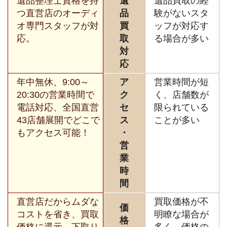
遺品整理士資格を持
遺
遺品買取の経
つ直営店のオーディ
品
験がないスタ
オ専門スタッフが対
買
ッフが対応す
応。
取
る場合が多い
対
応
年中無休、9:00～
ア
営業時間が短
20:30の営業時間で
ク
く、店舗数が
電話対応、全国直営
セ
限られている
43店舗展開でどこで
ス
ことが多い
もアクセス可能！
・
営
業
時
間
直営店だからムダな
買取価格が不
価
コストを省き、買取
明瞭な場合が
格
価格に還元。下取り
多く、価格の