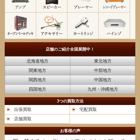
店舗のご紹介
全国展開中！
北海道地方
東北地方
関東地方
中部地方
関西地方
中国地方
四国地方
九州・沖縄地方
3つの買取方法
出張買取
宅配買取
店舗買取
お客様の声