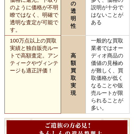
の
のように価格が不明
説明が十分で
透
瞭ではなく、明確で
はないことが
明
透明な査定が可能で
ある
性
す。
100万点以上の買取
一般的な買取
実績と独自販売ルー
業者ではオー
トで高額査定。アン
高
ディオ商品の
ティークやヴィンテ
額
価値の見極め
ージも適正評価！
買
が難しく、買
取
取価格が低く
実
なることや販
現
売ルートが限
られることが
多い。