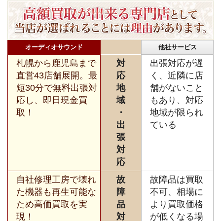
オーディオサウンド
他社サービス
札幌から鹿児島まで
対
出張対応が遅
直営43店舗展開。最
応
く、近隣に店
短30分で無料出張対
地
舗がないこと
応し、即日現金買
域
もあり、対応
取！
・
地域が限られ
出
ている
張
対
応
自社修理工房で壊れ
故
故障品は買取
た機器も再生可能な
障
不可、相場に
ため高価買取を実
品
より買取価格
現！
対
が低くなる場