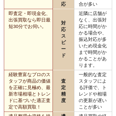
応
合が多い
即査定・即現金化、
近隣に店舗が
出張買取なら即日最
なく、出張対
対
短30分でお伺い。
応に時間がか
応
かる場合や、
ス
振込対応が多
ピ
いため現金化
ー
まで時間がか
ド
かることがあ
ります。
経験豊富なプロのス
一般的な査定
タッフが商品の価値
査
スタッフによ
を正確に見極め、最
定
る評価で、ト
新市場相場とトレン
精
レンドや相場
ドに基づいた適正査
度
の更新が遅い
定で高額買取！
ことが多い