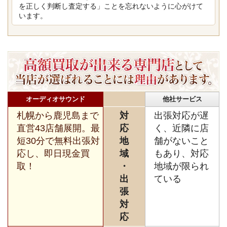
を正しく判断し査定する」ことを忘れないように心がけて
います。
オーディオサウンド
他社サービス
札幌から鹿児島まで
対
出張対応が遅
直営43店舗展開。最
応
く、近隣に店
短30分で無料出張対
地
舗がないこと
応し、即日現金買
域
もあり、対応
取！
・
地域が限られ
出
ている
張
対
応