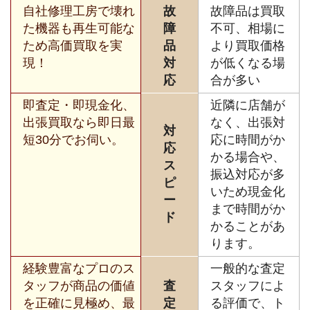
自社修理工房で壊れ
故
故障品は買取
た機器も再生可能な
障
不可、相場に
ため高価買取を実
品
より買取価格
現！
対
が低くなる場
応
合が多い
即査定・即現金化、
近隣に店舗が
出張買取なら即日最
なく、出張対
対
短30分でお伺い。
応に時間がか
応
かる場合や、
ス
振込対応が多
ピ
いため現金化
ー
まで時間がか
ド
かることがあ
ります。
経験豊富なプロのス
一般的な査定
タッフが商品の価値
査
スタッフによ
を正確に見極め、最
定
る評価で、ト