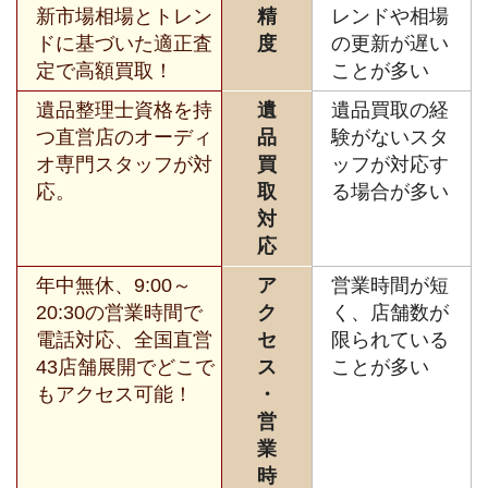
新市場相場とトレン
精
レンドや相場
ドに基づいた適正査
度
の更新が遅い
定で高額買取！
ことが多い
遺品整理士資格を持
遺
遺品買取の経
つ直営店のオーディ
品
験がないスタ
オ専門スタッフが対
買
ッフが対応す
応。
取
る場合が多い
対
応
年中無休、9:00～
ア
営業時間が短
20:30の営業時間で
ク
く、店舗数が
電話対応、全国直営
セ
限られている
43店舗展開でどこで
ス
ことが多い
もアクセス可能！
・
営
業
時