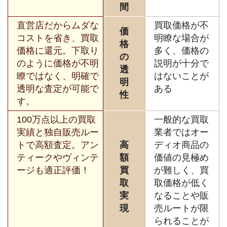
間
直営店だからムダな
買取価格が不
価
コストを省き、買取
明瞭な場合が
格
価格に還元。下取り
多く、価格の
の
のように価格が不明
説明が十分で
透
瞭ではなく、明確で
はないことが
明
透明な査定が可能で
ある
性
す。
100万点以上の買取
一般的な買取
実績と独自販売ルー
業者ではオー
トで高額査定。アン
高
ディオ商品の
ティークやヴィンテ
額
価値の見極め
ージも適正評価！
買
が難しく、買
取
取価格が低く
実
なることや販
現
売ルートが限
られることが