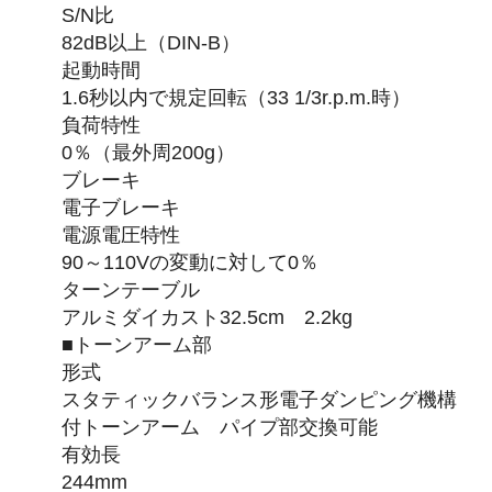
S/N比
82dB以上（DIN-B）
起動時間
1.6秒以内で規定回転（33 1/3r.p.m.時）
負荷特性
0％（最外周200g）
ブレーキ
電子ブレーキ
電源電圧特性
90～110Vの変動に対して0％
ターンテーブル
アルミダイカスト32.5cm 2.2kg
■トーンアーム部
形式
スタティックバランス形電子ダンピング機構
付トーンアーム パイプ部交換可能
有効長
244mm