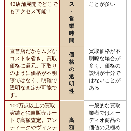
43店舗展開でどこで
ス
ことが多い
もアクセス可能！
・
営
業
時
間
直営店だからムダな
買取価格が不
価
コストを省き、買取
明瞭な場合が
格
価格に還元。下取り
多く、価格の
の
のように価格が不明
説明が十分で
透
瞭ではなく、明確で
はないことが
明
透明な査定が可能で
ある
性
す。
100万点以上の買取
一般的な買取
実績と独自販売ルー
業者ではオー
トで高額査定。アン
高
ディオ商品の
ティークやヴィンテ
額
価値の見極め