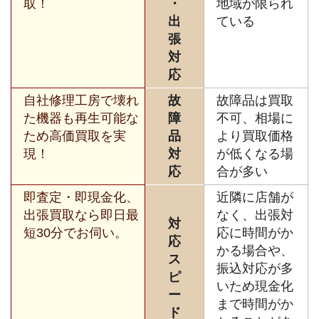
取！
・
地域が限られ
出
ている
張
対
応
自社修理工房で壊れ
故
故障品は買取
た機器も再生可能な
障
不可、相場に
ため高価買取を実
品
より買取価格
現！
対
が低くなる場
応
合が多い
即査定・即現金化、
近隣に店舗が
出張買取なら即日最
なく、出張対
対
短30分でお伺い。
応に時間がか
応
かる場合や、
ス
振込対応が多
ピ
いため現金化
ー
まで時間がか
ド