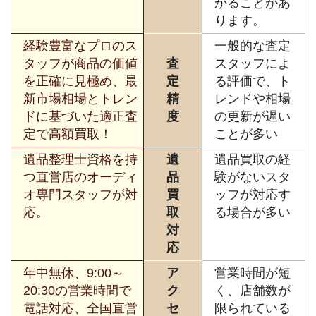
かることがあ
ります。
経験豊富なプロのス
一般的な査定
タッフが商品の価値
査
スタッフによ
を正確に見極め、最
定
る評価で、ト
新市場相場とトレン
精
レンドや相場
ドに基づいた適正査
度
の更新が遅い
定で高額買取！
ことが多い
遺品整理士資格を持
遺
遺品買取の経
つ直営店のオーディ
品
験がないスタ
オ専門スタッフが対
買
ッフが対応す
応。
取
る場合が多い
対
応
年中無休、9:00～
ア
営業時間が短
20:30の営業時間で
ク
く、店舗数が
電話対応、全国直営
セ
限られている