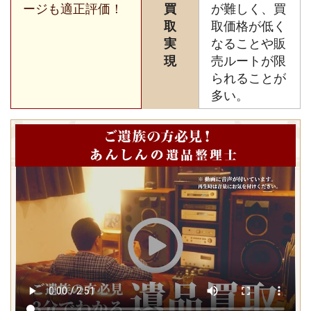
ージも適正評価！
買
が難しく、買
取
取価格が低く
実
なることや販
現
売ルートが限
られることが
多い。