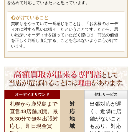
を込めて対応していきたいと思っています。
心がけていること
買取りをやっていて一番感じることは、「お客様のオーデ
ィオに対する思いは様々」だということです。だから、思
い出深いオーディオを譲っていただく際には「商品の価値
を正しく判断し査定する」ことを忘れないように心がけて
います。
オーディオサウンド
他社サービス
札幌から鹿児島まで
対
出張対応が遅
直営43店舗展開。最
応
く、近隣に店
短30分で無料出張対
地
舗がないこと
応し、即日現金買
域
もあり、対応