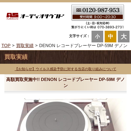
大
中
文字サイズ：
小
TOP
買取実績
DENON レコードプレーヤー DP-59M デノン
買取実績
【お知らせ】ウイルス感染予防に対する当店の取り組みについて
高額買取実施中!! DENON レコードプレーヤー DP-59M デノ
ン