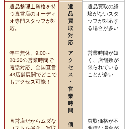
遺品整理士資格を持
遺
遺品買取の経
つ直営店のオーディ
品
験がないスタ
オ専門スタッフが対
買
ッフが対応す
応。
取
る場合が多い
対
応
年中無休、9:00～
ア
営業時間が短
20:30の営業時間で
ク
く、店舗数が
電話対応、全国直営
セ
限られている
43店舗展開でどこで
ス
ことが多い
もアクセス可能！
・
営
業
時
間
直営店だからムダな
買取価格が不
価
コストを省き、買取
明瞭な場合が