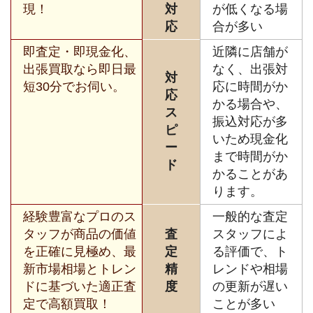
現！
対
が低くなる場
応
合が多い
即査定・即現金化、
近隣に店舗が
出張買取なら即日最
なく、出張対
対
短30分でお伺い。
応に時間がか
応
かる場合や、
ス
振込対応が多
ピ
いため現金化
ー
まで時間がか
ド
かることがあ
ります。
経験豊富なプロのス
一般的な査定
タッフが商品の価値
査
スタッフによ
を正確に見極め、最
定
る評価で、ト
新市場相場とトレン
精
レンドや相場
ドに基づいた適正査
度
の更新が遅い
定で高額買取！
ことが多い