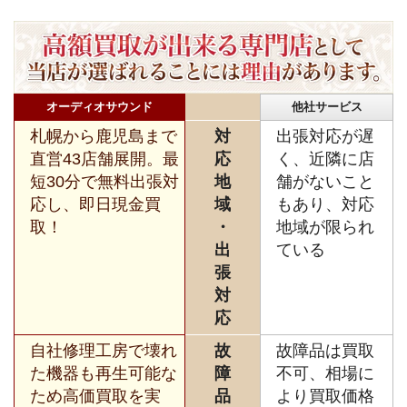
オーディオサウンド
他社サービス
札幌から鹿児島まで
対
出張対応が遅
直営43店舗展開。最
応
く、近隣に店
短30分で無料出張対
地
舗がないこと
応し、即日現金買
域
もあり、対応
取！
・
地域が限られ
出
ている
張
対
応
自社修理工房で壊れ
故
故障品は買取
た機器も再生可能な
障
不可、相場に
ため高価買取を実
品
より買取価格