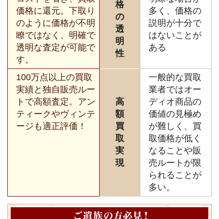
格
価格に還元。下取り
多く、価格の
の
のように価格が不明
説明が十分で
透
瞭ではなく、明確で
はないことが
明
透明な査定が可能で
ある
性
す。
100万点以上の買取
一般的な買取
実績と独自販売ルー
業者ではオー
トで高額査定。アン
高
ディオ商品の
ティークやヴィンテ
額
価値の見極め
ージも適正評価！
買
が難しく、買
取
取価格が低く
実
なることや販
現
売ルートが限
られることが
多い。