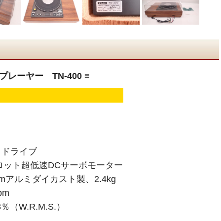
レーヤー TN-400 ≡
トドライブ
スロット超低速DCサーボモーター
mアルミダイカスト製、2.4kg
pm
（W.R.M.S.）