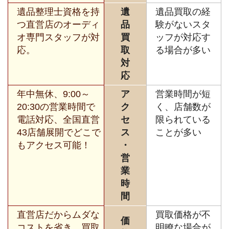
遺品整理士資格を持
遺
遺品買取の経
つ直営店のオーディ
品
験がないスタ
オ専門スタッフが対
買
ッフが対応す
応。
取
る場合が多い
対
応
年中無休、9:00～
ア
営業時間が短
20:30の営業時間で
ク
く、店舗数が
電話対応、全国直営
セ
限られている
43店舗展開でどこで
ス
ことが多い
もアクセス可能！
・
営
業
時
間
直営店だからムダな
買取価格が不
価
コストを省き、買取
明瞭な場合が