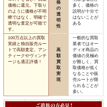
格
価格に還元。下取り
多く、価格の
の
のように価格が不明
説明が十分で
透
瞭ではなく、明確で
はないことが
明
透明な査定が可能で
ある
性
す。
100万点以上の買取
一般的な買取
実績と独自販売ルー
業者ではオー
トで高額査定。アン
高
ディオ商品の
ティークやヴィンテ
額
価値の見極め
ージも適正評価！
買
が難しく、買
取
取価格が低く
実
なることや販
現
売ルートが限
られることが
多い。