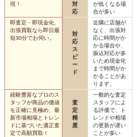
現！
対
が低くなる場
応
合が多い
即査定・即現金化、
近隣に店舗が
出張買取なら即日最
なく、出張対
対
短30分でお伺い。
応に時間がか
応
かる場合や、
ス
振込対応が多
ピ
いため現金化
ー
まで時間がか
ド
かることがあ
ります。
経験豊富なプロのス
一般的な査定
タッフが商品の価値
査
スタッフによ
を正確に見極め、最
定
る評価で、ト
新市場相場とトレン
精
レンドや相場
ドに基づいた適正査
度
の更新が遅い
定で高額買取！
ことが多い