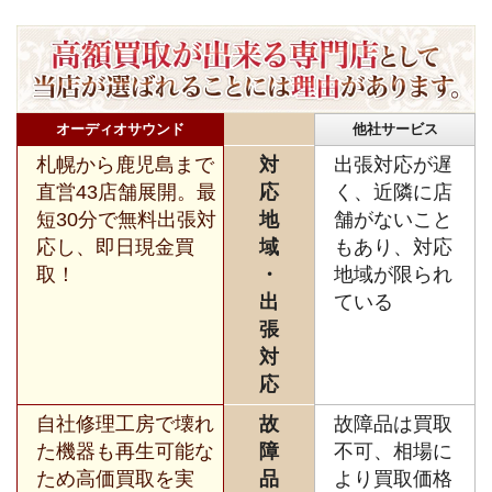
オーディオサウンド
他社サービス
札幌から鹿児島まで
対
出張対応が遅
直営43店舗展開。最
応
く、近隣に店
短30分で無料出張対
地
舗がないこと
応し、即日現金買
域
もあり、対応
取！
・
地域が限られ
出
ている
張
対
応
自社修理工房で壊れ
故
故障品は買取
た機器も再生可能な
障
不可、相場に
ため高価買取を実
品
より買取価格