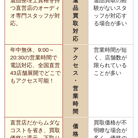
遺品整理士資格を持
遺
遺品買取の経
つ直営店のオーディ
品
験がないスタ
オ専門スタッフが対
買
ッフが対応す
応。
取
る場合が多い
対
応
年中無休、9:00～
ア
営業時間が短
20:30の営業時間で
ク
く、店舗数が
電話対応、全国直営
セ
限られている
43店舗展開でどこで
ス
ことが多い
もアクセス可能！
・
営
業
時
間
直営店だからムダな
買取価格が不
価
コストを省き、買取
明瞭な場合が
格
価格に還元。下取り
多く、価格の