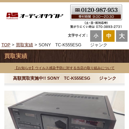
大
中
文字サイズ：
小
TOP
買取実績
SONY TC-K555ESG ジャンク
買取実績
【お知らせ】ウイルス感染予防に対する当店の取り組みについて
高額買取実施中!! SONY TC-K555ESG ジャンク