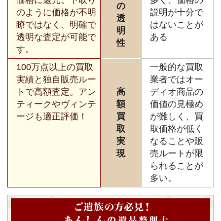
の
のように価格が不明
説明が十分で
透
瞭ではなく、明確で
はないことが
明
透明な査定が可能で
ある
性
す。
100万点以上の買取
一般的な買取
実績と独自販売ルー
業者ではオー
トで高額査定。アン
高
ディオ商品の
ティークやヴィンテ
額
価値の見極め
ージも適正評価！
買
が難しく、買
取
取価格が低く
実
なることや販
現
売ルートが限
られることが
多い。