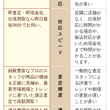
応
合が多い
即査定・即現金化、
近隣に店舗が
出張買取なら即日最
なく、出張対
対
短30分でお伺い。
応に時間がか
応
かる場合や、
ス
振込対応が多
ピ
いため現金化
ー
まで時間がか
ド
かることがあ
ります。
経験豊富なプロのス
一般的な査定
タッフが商品の価値
査
スタッフによ
を正確に見極め、最
定
る評価で、ト
新市場相場とトレン
精
レンドや相場
ドに基づいた適正査
度
の更新が遅い
定で高額買取！
ことが多い