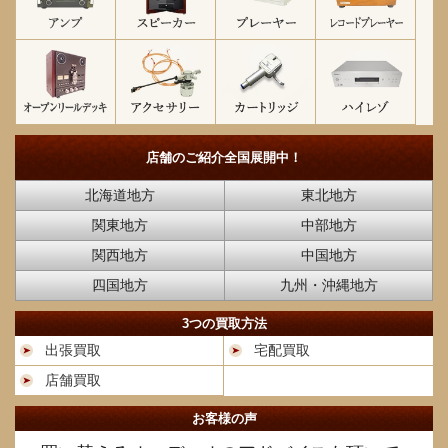
店舗のご紹介
全国展開中！
北海道地方
東北地方
関東地方
中部地方
関西地方
中国地方
四国地方
九州・沖縄地方
3つの買取方法
出張買取
宅配買取
店舗買取
お客様の声