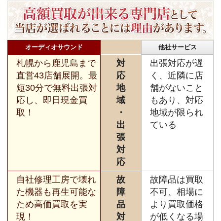
オーディオサウンド
他社サービス
札幌から鹿児島まで
対
出張対応が遅
直営43店舗展開。最
応
く、近隣に店
短30分で無料出張対
地
舗がないこと
応し、即日現金買
域
もあり、対応
取！
・
地域が限られ
出
ている
張
対
応
自社修理工房で壊れ
故
故障品は買取
た機器も再生可能な
障
不可、相場に
ため高価買取を実
品
より買取価格
現！
対
が低くなる場