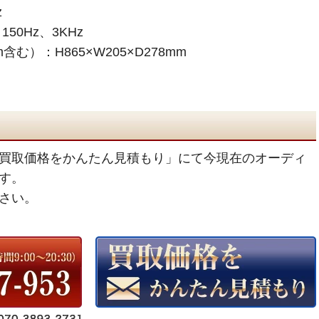
z
0Hz、3KHz
む）：H865×W205×D278mm
買取価格をかんたん見積もり」にて今現在のオーディ
す。
さい。