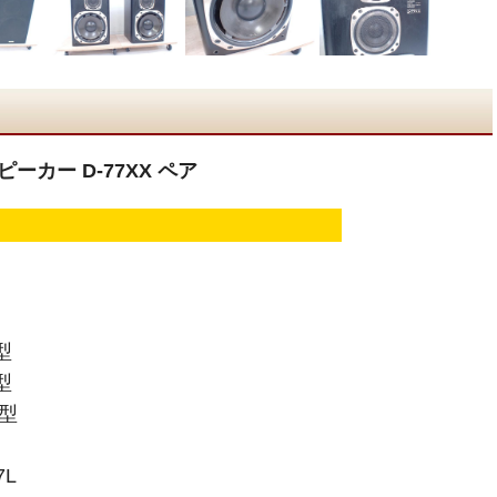
ピーカー D-77XX ペア
型
型
型
L