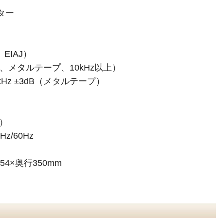
ター
EIAJ）
R、メタルテープ、10kHz以上）
kHz ±3dB（メタルテープ）
J）
z/60Hz
54×奥行350mm