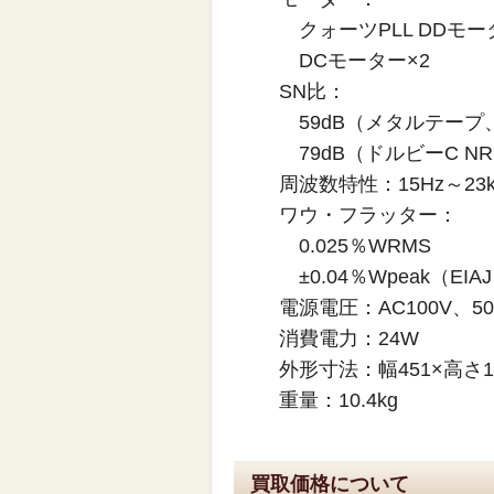
クォーツPLL DDモー
DCモーター×2
SN比：
59dB（メタルテープ、
79dB（ドルビーC N
周波数特性：15Hz～23
ワウ・フラッター：
0.025％WRMS
±0.04％Wpeak（EIA
電源電圧：AC100V、50H
消費電力：24W
外形寸法：幅451×高さ1
重量：10.4kg
買取価格について