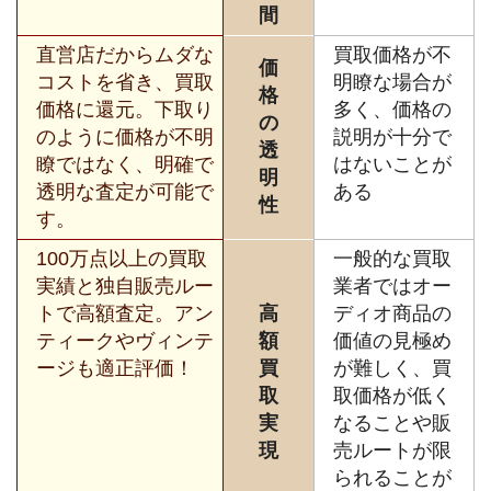
間
直営店だからムダな
買取価格が不
価
コストを省き、買取
明瞭な場合が
格
価格に還元。下取り
多く、価格の
の
のように価格が不明
説明が十分で
透
瞭ではなく、明確で
はないことが
明
透明な査定が可能で
ある
性
す。
100万点以上の買取
一般的な買取
実績と独自販売ルー
業者ではオー
トで高額査定。アン
高
ディオ商品の
ティークやヴィンテ
額
価値の見極め
ージも適正評価！
買
が難しく、買
取
取価格が低く
実
なることや販
現
売ルートが限
られることが