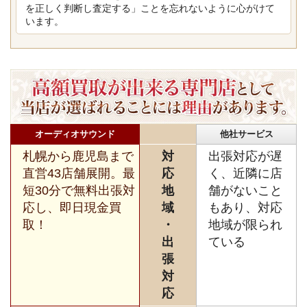
を正しく判断し査定する」ことを忘れないように心がけて
います。
オーディオサウンド
他社サービス
札幌から鹿児島まで
対
出張対応が遅
直営43店舗展開。最
応
く、近隣に店
短30分で無料出張対
地
舗がないこと
応し、即日現金買
域
もあり、対応
取！
・
地域が限られ
出
ている
張
対
応