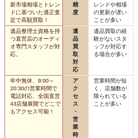
新市場相場とトレン
精
レンドや相場
ドに基づいた適正査
度
の更新が遅い
定で高額買取！
ことが多い
遺品整理士資格を持
遺
遺品買取の経
つ直営店のオーディ
品
験がないスタ
オ専門スタッフが対
買
ッフが対応す
応。
取
る場合が多い
対
応
年中無休、9:00～
ア
営業時間が短
20:30の営業時間で
ク
く、店舗数が
電話対応、全国直営
セ
限られている
43店舗展開でどこで
ス
ことが多い
もアクセス可能！
・
営
業
時