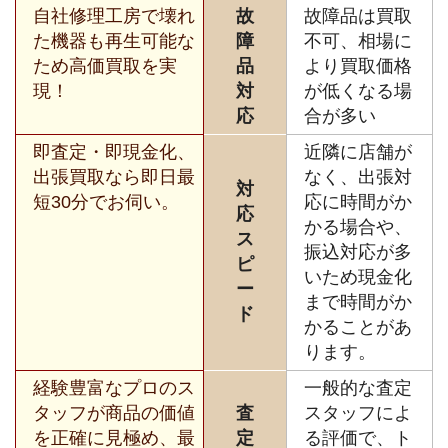
自社修理工房で壊れ
故
故障品は買取
た機器も再生可能な
障
不可、相場に
ため高価買取を実
品
より買取価格
現！
対
が低くなる場
応
合が多い
即査定・即現金化、
近隣に店舗が
出張買取なら即日最
なく、出張対
対
短30分でお伺い。
応に時間がか
応
かる場合や、
ス
振込対応が多
ピ
いため現金化
ー
まで時間がか
ド
かることがあ
ります。
経験豊富なプロのス
一般的な査定
タッフが商品の価値
査
スタッフによ
を正確に見極め、最
定
る評価で、ト