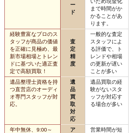
いため現金化
ー
まで時間がか
ド
かることがあ
ります。
経験豊富なプロのス
一般的な査定
タッフが商品の価値
査
スタッフによ
を正確に見極め、最
定
る評価で、ト
新市場相場とトレン
精
レンドや相場
ドに基づいた適正査
度
の更新が遅い
定で高額買取！
ことが多い
遺品整理士資格を持
遺
遺品買取の経
つ直営店のオーディ
品
験がないスタ
オ専門スタッフが対
買
ッフが対応す
応。
取
る場合が多い
対
応
年中無休、9:00～
ア
営業時間が短