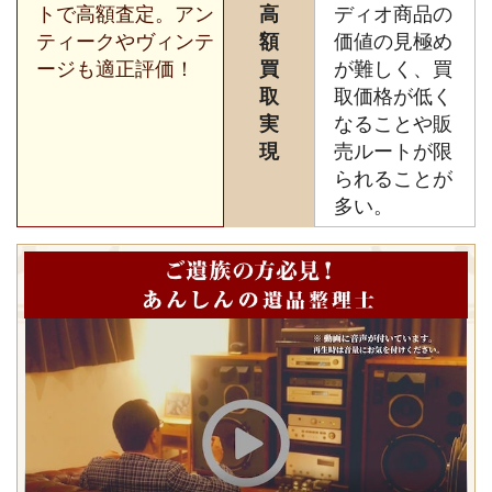
トで高額査定。アン
高
ディオ商品の
ティークやヴィンテ
額
価値の見極め
ージも適正評価！
買
が難しく、買
取
取価格が低く
実
なることや販
現
売ルートが限
られることが
多い。