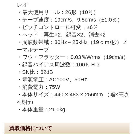
レオ
・最大使用リール：26形（10号）
・テープ速度：19cm/s、9.5cm/s（±1.0％）
・ピッチコントロール可変：±6％
・ヘッド：再生×2、録音×2、消去×2
・周波数帯域：30Hz～25kHz（19ｃｍ/秒）ノ
ーマルテープ
・ワウ・フラッター：0.03％Wrms（19cm/s）
・録音バイアス周波数：100ｋＨｚ
・SN比：62dB
・電源電圧：AC100V、50Hz
・消費電力：75W
・本体サイズ：440 × 483 × 256mm （幅×高さ
×奥行）
・本体重量：21.0kg
買取価格について