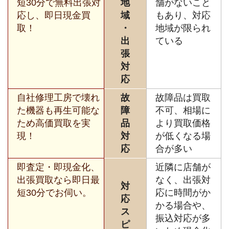
短30分で無料出張対
地
舗がないこと
応し、即日現金買
域
もあり、対応
取！
・
地域が限られ
出
ている
張
対
応
自社修理工房で壊れ
故
故障品は買取
た機器も再生可能な
障
不可、相場に
ため高価買取を実
品
より買取価格
現！
対
が低くなる場
応
合が多い
即査定・即現金化、
近隣に店舗が
出張買取なら即日最
なく、出張対
対
短30分でお伺い。
応に時間がか
応
かる場合や、
ス
振込対応が多
ピ