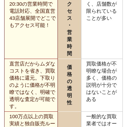
20:30の営業時間で
ク
く、店舗数が
電話対応、全国直営
セ
限られている
43店舗展開でどこで
ス
ことが多い
もアクセス可能！
・
営
業
時
間
直営店だからムダな
買取価格が不
価
コストを省き、買取
明瞭な場合が
格
価格に還元。下取り
多く、価格の
の
のように価格が不明
説明が十分で
透
瞭ではなく、明確で
はないことが
明
透明な査定が可能で
ある
性
す。
100万点以上の買取
一般的な買取
実績と独自販売ルー
業者ではオー