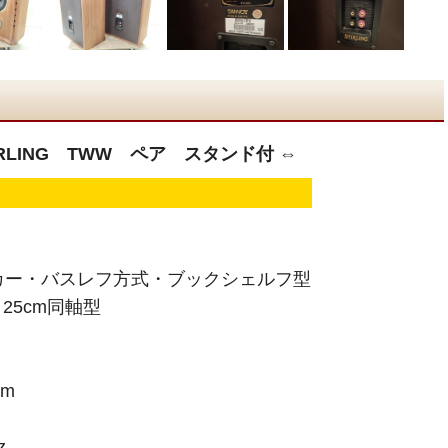
IRLING TWW ペア スタンド付 ⇔
カー・バスレフ方式・ブックシェルフ型
25cm同軸型
/m
z