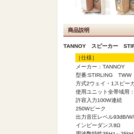
商品説明
TANNOY スピーカー ST
［仕様］
メーカー：TANNOY
型番:STIRLING TWW
方式2ウェイ・1スピー
使用ユニット全帯域用：
許容入力100W連続
250Wピーク
出力音圧レベル93dB/W
インピーダンス8Ω
周波数特性35Hz～25kH