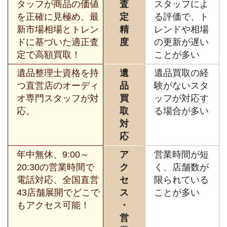
タッフが商品の価値
査
スタッフによ
を正確に見極め、最
定
る評価で、ト
新市場相場とトレン
精
レンドや相場
ドに基づいた適正査
度
の更新が遅い
定で高額買取！
ことが多い
遺品整理士資格を持
遺
遺品買取の経
つ直営店のオーディ
品
験がないスタ
オ専門スタッフが対
買
ッフが対応す
応。
取
る場合が多い
対
応
年中無休、9:00～
ア
営業時間が短
20:30の営業時間で
ク
く、店舗数が
電話対応、全国直営
セ
限られている
43店舗展開でどこで
ス
ことが多い
もアクセス可能！
・
営