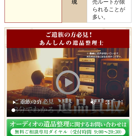
現
売ルートが限
られることが
多い。