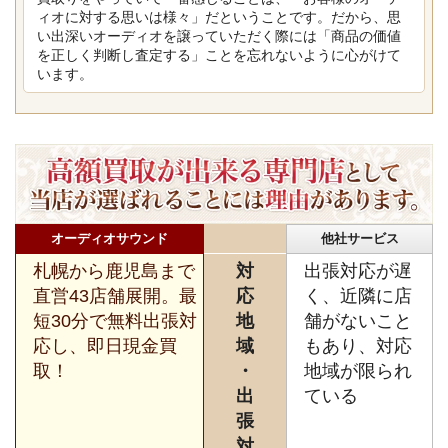
ィオに対する思いは様々」だということです。だから、思
い出深いオーディオを譲っていただく際には「商品の価値
を正しく判断し査定する」ことを忘れないように心がけて
います。
オーディオサウンド
他社サービス
札幌から鹿児島まで
対
出張対応が遅
直営43店舗展開。最
応
く、近隣に店
短30分で無料出張対
地
舗がないこと
応し、即日現金買
域
もあり、対応
取！
・
地域が限られ
出
ている
張
対