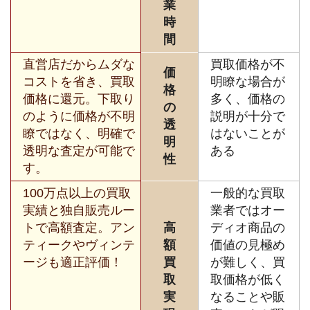
業
時
間
直営店だからムダな
買取価格が不
価
コストを省き、買取
明瞭な場合が
格
価格に還元。下取り
多く、価格の
の
のように価格が不明
説明が十分で
透
瞭ではなく、明確で
はないことが
明
透明な査定が可能で
ある
性
す。
100万点以上の買取
一般的な買取
実績と独自販売ルー
業者ではオー
トで高額査定。アン
高
ディオ商品の
ティークやヴィンテ
額
価値の見極め
ージも適正評価！
買
が難しく、買
取
取価格が低く
実
なることや販