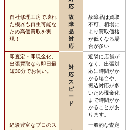
応
自社修理工房で壊れ
故
故障品は買取
た機器も再生可能な
障
不可、相場に
ため高価買取を実
品
より買取価格
現！
対
が低くなる場
応
合が多い
即査定・即現金化、
近隣に店舗が
出張買取なら即日最
なく、出張対
対
短30分でお伺い。
応に時間がか
応
かる場合や、
ス
振込対応が多
ピ
いため現金化
ー
まで時間がか
ド
かることがあ
ります。
経験豊富なプロのス
一般的な査定