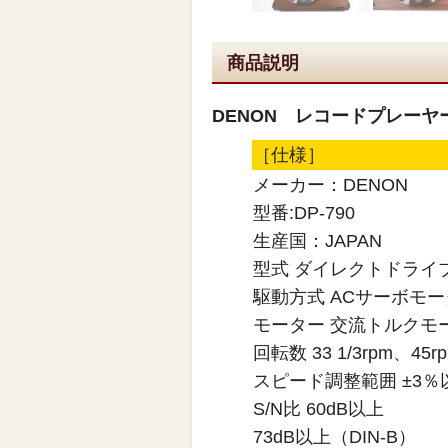
商品説明
DENON レコードプレーヤー 
［仕様］
メーカー：DENON
型番:DP-790
生産国：JAPAN
型式 ダイレクトドライ
駆動方式 ACサーボモ
モーター 交流トルクモ
回転数 33 1/3rpm、45r
スピード調整範囲 ±3％
S/N比 60dB以上
73dB以上（DIN-B）