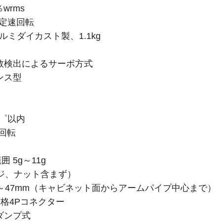
wrms
で定速回転
ルミダイカスト製、1.1kg
数検出によるサーボ方式
ンス型
5゜以内
1回転
 5g～11g
ネジ、ナット含まず）
2～47mm（キャビネット面からアームパイプ中心まで）
規格4Pコネクター
ダンプ式