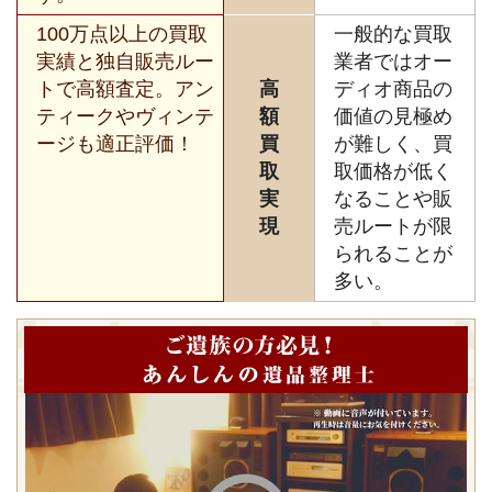
100万点以上の買取
一般的な買取
実績と独自販売ルー
業者ではオー
トで高額査定。アン
高
ディオ商品の
ティークやヴィンテ
額
価値の見極め
ージも適正評価！
買
が難しく、買
取
取価格が低く
実
なることや販
現
売ルートが限
られることが
多い。