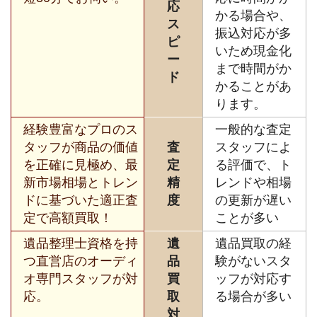
応
かる場合や、
ス
振込対応が多
ピ
いため現金化
ー
まで時間がか
ド
かることがあ
ります。
経験豊富なプロのス
一般的な査定
タッフが商品の価値
査
スタッフによ
を正確に見極め、最
定
る評価で、ト
新市場相場とトレン
精
レンドや相場
ドに基づいた適正査
度
の更新が遅い
定で高額買取！
ことが多い
遺品整理士資格を持
遺
遺品買取の経
つ直営店のオーディ
品
験がないスタ
オ専門スタッフが対
買
ッフが対応す
応。
取
る場合が多い
対