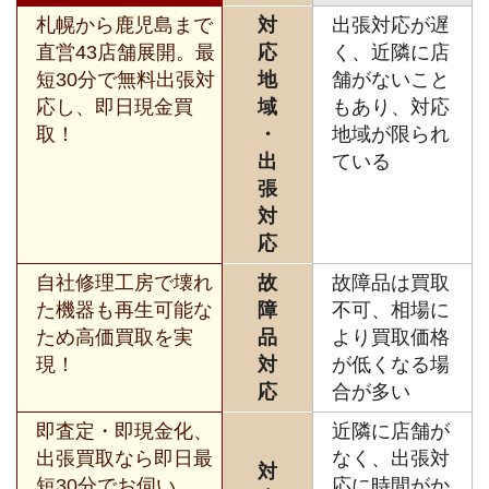
札幌から鹿児島まで
対
出張対応が遅
直営43店舗展開。最
応
く、近隣に店
短30分で無料出張対
地
舗がないこと
応し、即日現金買
域
もあり、対応
取！
・
地域が限られ
出
ている
張
対
応
自社修理工房で壊れ
故
故障品は買取
た機器も再生可能な
障
不可、相場に
ため高価買取を実
品
より買取価格
現！
対
が低くなる場
応
合が多い
即査定・即現金化、
近隣に店舗が
出張買取なら即日最
なく、出張対
対
短30分でお伺い。
応に時間がか