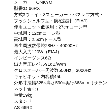
メーカー：ONKYO
型番:D-66RX
方式3ウェイ・3スピーカー・バスレフ方式・
ブックシェルフ型・防磁設計（EIAJ）
使用ユニット低域用：27cmコーン型
中域用：12cmコーン型
高域用：2.5cmドーム型
再生周波数帯域28Hz～40000Hz
最大入力120W（EIAJ）
インピーダンス6Ω
出力音圧レベル91dB/W/m
クロスオーバー周波数500Hz、3000Hz
キャビネット内容積45L
外形寸法幅325×高さ590×奥行368mm（サラン
ネット含む）
重量19kg
スタンド
AS-66RX