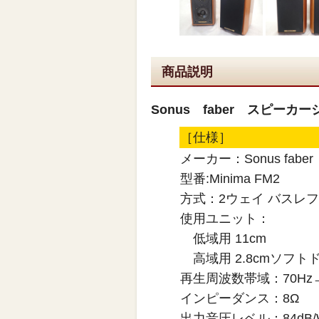
商品説明
Sonus faber スピーカー
［仕様］
メーカー：Sonus faber
型番:Minima FM2
方式：2ウェイ
使用ユニット：
低域用 1
高域用 2.8
再生周波数帯域：70Hz→
インピーダンス：8Ω
出力音圧レベル：84dB/