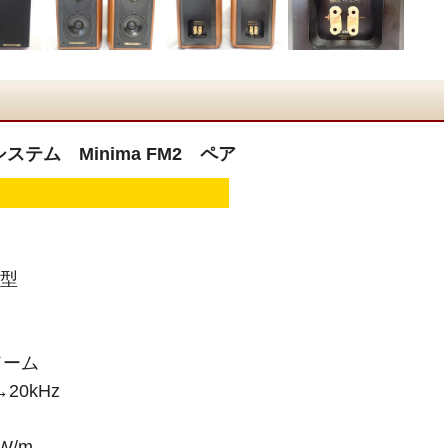
システム Minima FM2 ペア
 バスレフ型
1cm
cmソフトドーム
20kHz
W/m