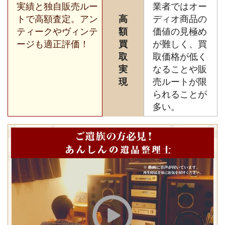
実績と独自販売ルー
業者ではオー
トで高額査定。アン
高
ディオ商品の
ティークやヴィンテ
額
価値の見極め
ージも適正評価！
買
が難しく、買
取
取価格が低く
実
なることや販
現
売ルートが限
られることが
多い。