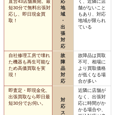
直営43店舗展開。最
応
く、近隣に店
短30分で無料出張対
地
舗がないこと
応し、即日現金買
域
もあり、対応
取！
・
地域が限られ
出
ている
張
対
応
自社修理工房で壊れ
故
故障品は買取
た機器も再生可能な
障
不可、相場に
ため高価買取を実
品
より買取価格
現！
対
が低くなる場
応
合が多い
即査定・即現金化、
近隣に店舗が
出張買取なら即日最
なく、出張対
対
短30分でお伺い。
応に時間がか
応
かる場合や、
ス