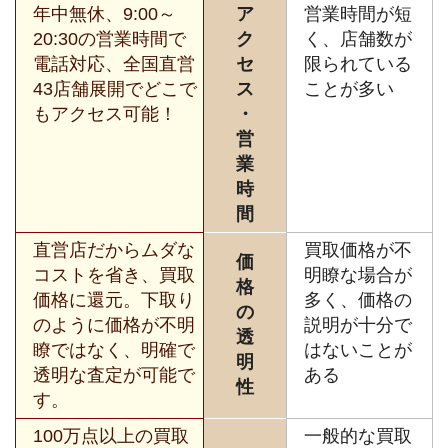
年中無休、9:00～
ア
営業時間が短
20:30の営業時間で
ク
く、店舗数が
電話対応、全国直営
セ
限られている
43店舗展開でどこで
ス
ことが多い
もアクセス可能！
・
営
業
時
間
直営店だからムダな
買取価格が不
価
コストを省き、買取
明瞭な場合が
格
価格に還元。下取り
多く、価格の
の
のように価格が不明
説明が十分で
透
瞭ではなく、明確で
はないことが
明
透明な査定が可能で
ある
性
す。
100万点以上の買取
一般的な買取