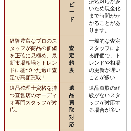
振込対応が多
ピ
いため現金化
ー
まで時間がか
ド
かることがあ
ります。
経験豊富なプロのス
一般的な査定
タッフが商品の価値
査
スタッフによ
を正確に見極め、最
定
る評価で、ト
新市場相場とトレン
精
レンドや相場
ドに基づいた適正査
度
の更新が遅い
定で高額買取！
ことが多い
遺品整理士資格を持
遺
遺品買取の経
つ直営店のオーディ
品
験がないスタ
オ専門スタッフが対
買
ッフが対応す
応。
取
る場合が多い
対
応