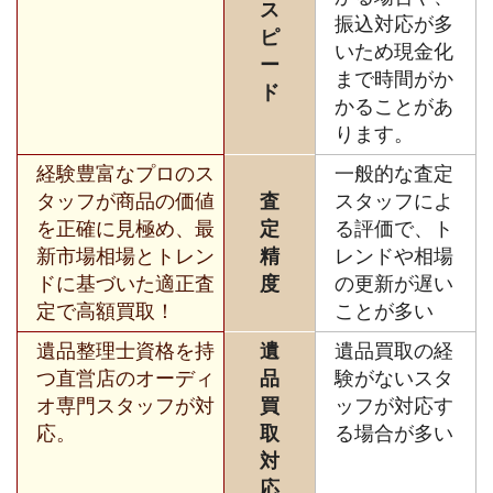
ス
振込対応が多
ピ
いため現金化
ー
まで時間がか
ド
かることがあ
ります。
経験豊富なプロのス
一般的な査定
タッフが商品の価値
査
スタッフによ
を正確に見極め、最
定
る評価で、ト
新市場相場とトレン
精
レンドや相場
ドに基づいた適正査
度
の更新が遅い
定で高額買取！
ことが多い
遺品整理士資格を持
遺
遺品買取の経
つ直営店のオーディ
品
験がないスタ
オ専門スタッフが対
買
ッフが対応す
応。
取
る場合が多い
対
応