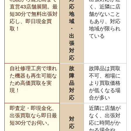
直営43店舗展開。最
応
く、近隣に店
短30分で無料出張対
地
舗がないこと
応し、即日現金買
域
もあり、対応
取！
・
地域が限られ
出
ている
張
対
応
自社修理工房で壊れ
故
故障品は買取
た機器も再生可能な
障
不可、相場に
ため高価買取を実
品
より買取価格
現！
対
が低くなる場
応
合が多い
即査定・即現金化、
近隣に店舗が
出張買取なら即日最
なく、出張対
対
短30分でお伺い。
応に時間がか
応
かる場合や、