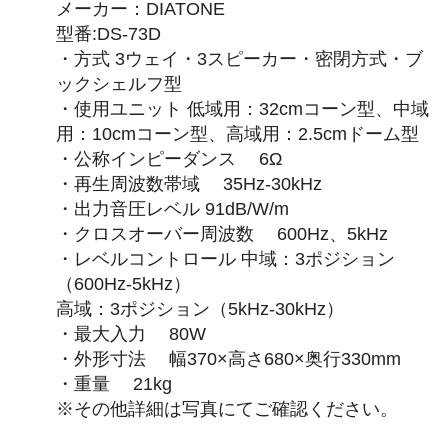
メーカー：DIATONE
型番:DS-73D
・方式 3ウェイ・3スピーカー・密閉方式・ブ
ックシェルフ型
・使用ユニット 低域用：32cmコーン型、中域
用：10cmコーン型、高域用：2.5cmドーム型
・公称インピーダンス 6Ω
・再生周波数帯域 35Hz-30kHz
・出力音圧レベル 91dB/W/m
・クロスオーバー周波数 600Hz、5kHz
・レベルコントロール 中域：3ポジション
（600Hz-5kHz）
高域：3ポジション（5kHz-30kHz）
・最大入力 80W
・外形寸法 幅370×高さ680×奥行330mm
・重量 21kg
※その他詳細は写真にてご確認ください。