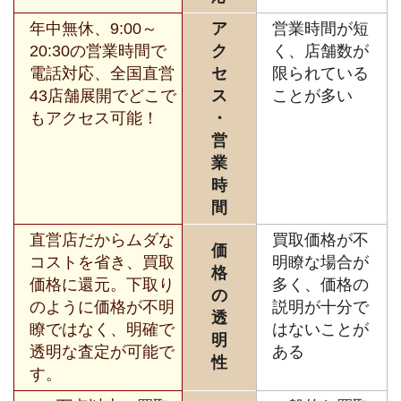
年中無休、9:00～
ア
営業時間が短
20:30の営業時間で
ク
く、店舗数が
電話対応、全国直営
セ
限られている
43店舗展開でどこで
ス
ことが多い
もアクセス可能！
・
営
業
時
間
直営店だからムダな
買取価格が不
価
コストを省き、買取
明瞭な場合が
格
価格に還元。下取り
多く、価格の
の
のように価格が不明
説明が十分で
透
瞭ではなく、明確で
はないことが
明
透明な査定が可能で
ある
性
す。