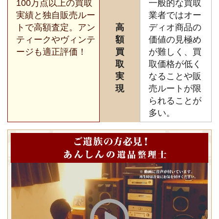
100万点以上の買取
一般的な買取
実績と独自販売ルー
業者ではオー
トで高額査定。アン
高
ディオ商品の
ティークやヴィンテ
額
価値の見極め
ージも適正評価！
買
が難しく、買
取
取価格が低く
実
なることや販
現
売ルートが限
られることが
多い。