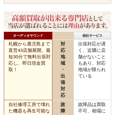
オーディオサウンド
他社サービス
札幌から鹿児島まで
対
出張対応が遅
直営43店舗展開。最
応
く、近隣に店
短30分で無料出張対
地
舗がないこと
応し、即日現金買
域
もあり、対応
取！
・
地域が限られ
出
ている
張
対
応
自社修理工房で壊れ
故
故障品は買取
た機器も再生可能な
障
不可、相場に