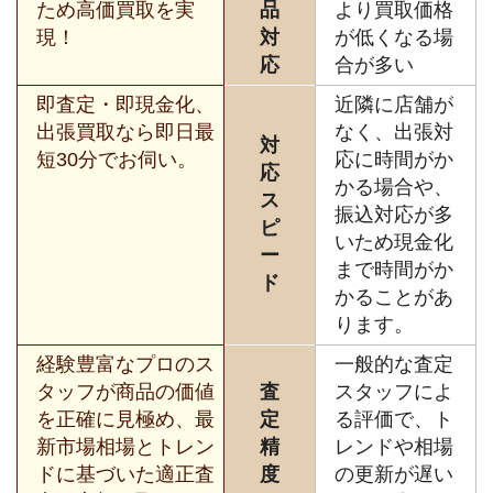
ため高価買取を実
品
より買取価格
現！
対
が低くなる場
応
合が多い
即査定・即現金化、
近隣に店舗が
出張買取なら即日最
なく、出張対
対
短30分でお伺い。
応に時間がか
応
かる場合や、
ス
振込対応が多
ピ
いため現金化
ー
まで時間がか
ド
かることがあ
ります。
経験豊富なプロのス
一般的な査定
タッフが商品の価値
査
スタッフによ
を正確に見極め、最
定
る評価で、ト
新市場相場とトレン
精
レンドや相場
ドに基づいた適正査
度
の更新が遅い