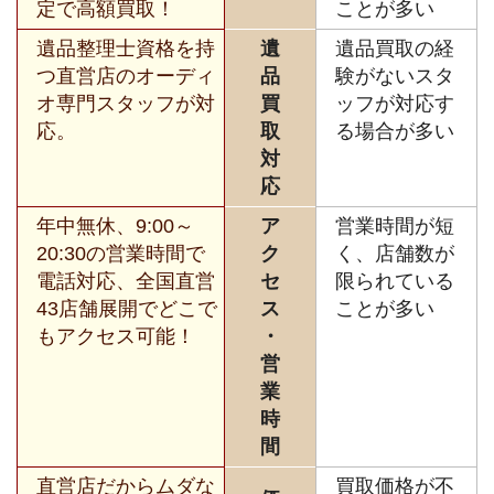
定で高額買取！
ことが多い
遺品整理士資格を持
遺
遺品買取の経
つ直営店のオーディ
品
験がないスタ
オ専門スタッフが対
買
ッフが対応す
応。
取
る場合が多い
対
応
年中無休、9:00～
ア
営業時間が短
20:30の営業時間で
ク
く、店舗数が
電話対応、全国直営
セ
限られている
43店舗展開でどこで
ス
ことが多い
もアクセス可能！
・
営
業
時
間
直営店だからムダな
買取価格が不