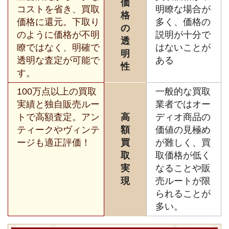
価
コストを省き、買取
明瞭な場合が
格
価格に還元。下取り
多く、価格の
の
のように価格が不明
説明が十分で
透
瞭ではなく、明確で
はないことが
明
透明な査定が可能で
ある
性
す。
100万点以上の買取
一般的な買取
実績と独自販売ルー
業者ではオー
トで高額査定。アン
高
ディオ商品の
ティークやヴィンテ
額
価値の見極め
ージも適正評価！
買
が難しく、買
取
取価格が低く
実
なることや販
現
売ルートが限
られることが
多い。