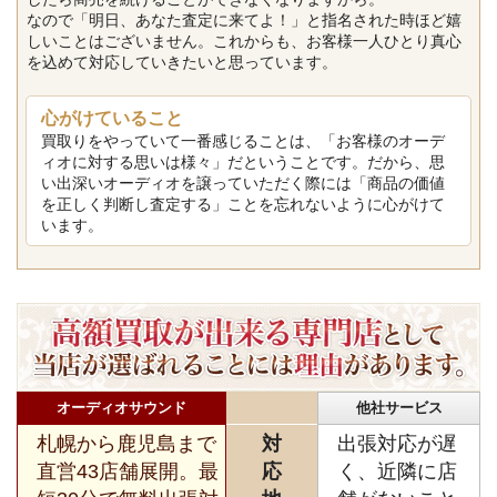
なので「明日、あなた査定に来てよ！」と指名された時ほど嬉
しいことはございません。これからも、お客様一人ひとり真心
を込めて対応していきたいと思っています。
心がけていること
買取りをやっていて一番感じることは、「お客様のオーデ
ィオに対する思いは様々」だということです。だから、思
い出深いオーディオを譲っていただく際には「商品の価値
を正しく判断し査定する」ことを忘れないように心がけて
います。
オーディオサウンド
他社サービス
札幌から鹿児島まで
対
出張対応が遅
直営43店舗展開。最
応
く、近隣に店