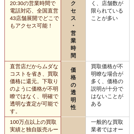
20:30の営業時間で
ク
く、店舗数が
電話対応、全国直営
セ
限られている
43店舗展開でどこで
ス
ことが多い
もアクセス可能！
・
営
業
時
間
直営店だからムダな
買取価格が不
価
コストを省き、買取
明瞭な場合が
格
価格に還元。下取り
多く、価格の
の
のように価格が不明
説明が十分で
透
瞭ではなく、明確で
はないことが
明
透明な査定が可能で
ある
性
す。
100万点以上の買取
一般的な買取
実績と独自販売ルー
業者ではオー