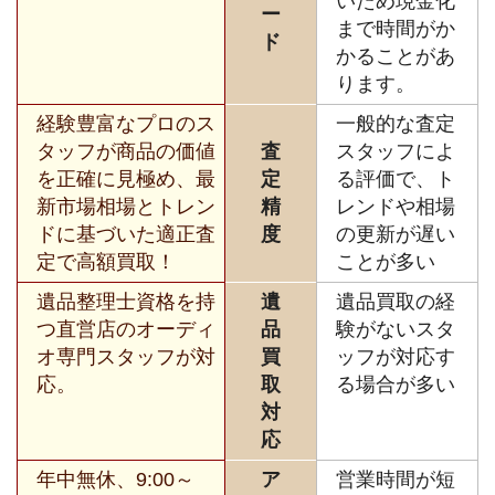
いため現金化
ー
まで時間がか
ド
かることがあ
ります。
経験豊富なプロのス
一般的な査定
タッフが商品の価値
査
スタッフによ
を正確に見極め、最
定
る評価で、ト
新市場相場とトレン
精
レンドや相場
ドに基づいた適正査
度
の更新が遅い
定で高額買取！
ことが多い
遺品整理士資格を持
遺
遺品買取の経
つ直営店のオーディ
品
験がないスタ
オ専門スタッフが対
買
ッフが対応す
応。
取
る場合が多い
対
応
年中無休、9:00～
ア
営業時間が短