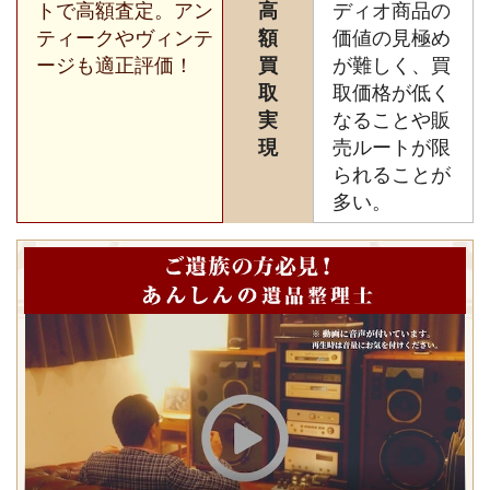
トで高額査定。アン
高
ディオ商品の
ティークやヴィンテ
額
価値の見極め
ージも適正評価！
買
が難しく、買
取
取価格が低く
実
なることや販
現
売ルートが限
られることが
多い。