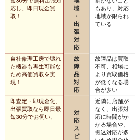
短30分で無料出張対
地
舗がないこと
応し、即日現金買
域
もあり、対応
取！
・
地域が限られ
出
ている
張
対
応
自社修理工房で壊れ
故
故障品は買取
た機器も再生可能な
障
不可、相場に
ため高価買取を実
品
より買取価格
現！
対
が低くなる場
応
合が多い
即査定・即現金化、
近隣に店舗が
出張買取なら即日最
なく、出張対
対
短30分でお伺い。
応に時間がか
応
かる場合や、
ス
振込対応が多
ピ