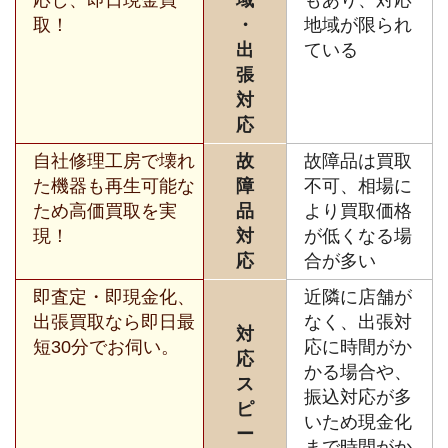
取！
・
地域が限られ
出
ている
張
対
応
自社修理工房で壊れ
故
故障品は買取
た機器も再生可能な
障
不可、相場に
ため高価買取を実
品
より買取価格
現！
対
が低くなる場
応
合が多い
即査定・即現金化、
近隣に店舗が
出張買取なら即日最
なく、出張対
対
短30分でお伺い。
応に時間がか
応
かる場合や、
ス
振込対応が多
ピ
いため現金化
ー
まで時間がか