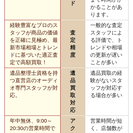
ド
かることがあ
ります。
経験豊富なプロのス
一般的な査定
タッフが商品の価値
査
スタッフによ
を正確に見極め、最
定
る評価で、ト
新市場相場とトレン
精
レンドや相場
ドに基づいた適正査
度
の更新が遅い
定で高額買取！
ことが多い
遺品整理士資格を持
遺
遺品買取の経
つ直営店のオーディ
品
験がないスタ
オ専門スタッフが対
買
ッフが対応す
応。
取
る場合が多い
対
応
年中無休、9:00～
ア
営業時間が短
20:30の営業時間で
ク
く、店舗数が