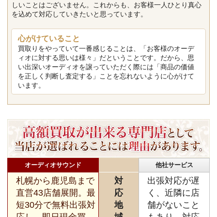
しいことはございません。これからも、お客様一人ひとり真心
を込めて対応していきたいと思っています。
心がけていること
買取りをやっていて一番感じることは、「お客様のオーデ
ィオに対する思いは様々」だということです。だから、思
い出深いオーディオを譲っていただく際には「商品の価値
を正しく判断し査定する」ことを忘れないように心がけて
います。
オーディオサウンド
他社サービス
札幌から鹿児島まで
対
出張対応が遅
直営43店舗展開。最
応
く、近隣に店
短30分で無料出張対
地
舗がないこと
応し、即日現金買
域
もあり、対応