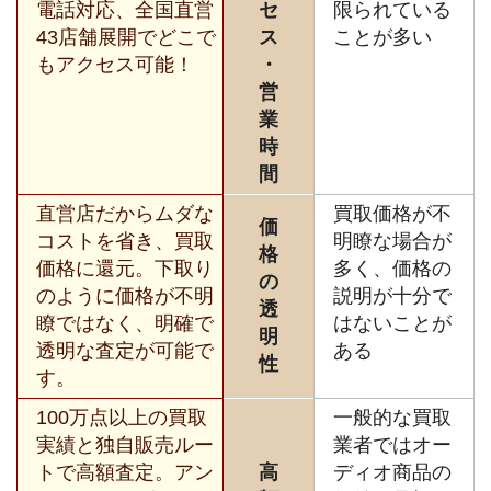
電話対応、全国直営
セ
限られている
43店舗展開でどこで
ス
ことが多い
もアクセス可能！
・
営
業
時
間
直営店だからムダな
買取価格が不
価
コストを省き、買取
明瞭な場合が
格
価格に還元。下取り
多く、価格の
の
のように価格が不明
説明が十分で
透
瞭ではなく、明確で
はないことが
明
透明な査定が可能で
ある
性
す。
100万点以上の買取
一般的な買取
実績と独自販売ルー
業者ではオー
トで高額査定。アン
高
ディオ商品の