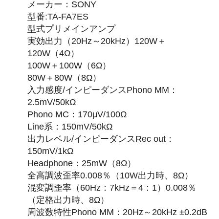
メーカー：SONY
型番:TA-FA7ES
型式プリメインアンプ
実効出力（20Hz～20kHz）120W＋
120W（4Ω）
100W＋100W（6Ω）
80W＋80W（8Ω）
入力感度/インピーダンスPhono MM：
2.5mV/50kΩ
Phono MC：170μV/100Ω
Line系：150mV/50kΩ
出力レベル/インピーダンスRec out：
150mV/1kΩ
Headphone：25mW（8Ω）
全高調波歪率0.008％（10W出力時、8Ω）
混変調歪率（60Hz：7kHz＝4：1）0.008％
（定格出力時、8Ω）
周波数特性Phono MM：20Hz～20kHz ±0.2dB