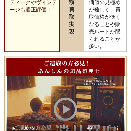
ティークやヴィンテ
額
価値の見極め
ージも適正評価！
買
が難しく、買
取
取価格が低く
実
なることや販
現
売ルートが限
られることが
多い。