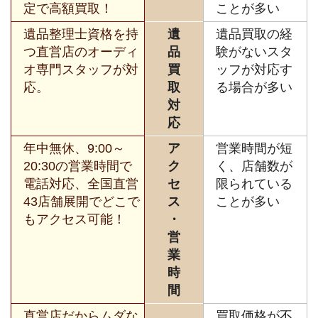
定で高額買取！
ことが多い
遺品整理士資格を持
遺
遺品買取の経
つ直営店のオーディ
品
験がないスタ
オ専門スタッフが対
買
ッフが対応す
応。
取
る場合が多い
対
応
年中無休、9:00～
ア
営業時間が短
20:30の営業時間で
ク
く、店舗数が
電話対応、全国直営
セ
限られている
43店舗展開でどこで
ス
ことが多い
もアクセス可能！
・
営
業
時
間
直営店だからムダな
買取価格が不