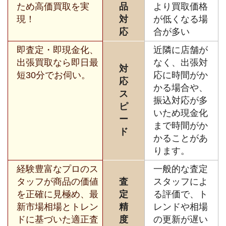
ため高価買取を実
品
より買取価格
現！
対
が低くなる場
応
合が多い
即査定・即現金化、
近隣に店舗が
出張買取なら即日最
なく、出張対
対
短30分でお伺い。
応に時間がか
応
かる場合や、
ス
振込対応が多
ピ
いため現金化
ー
まで時間がか
ド
かることがあ
ります。
経験豊富なプロのス
一般的な査定
タッフが商品の価値
査
スタッフによ
を正確に見極め、最
定
る評価で、ト
新市場相場とトレン
精
レンドや相場
ドに基づいた適正査
度
の更新が遅い