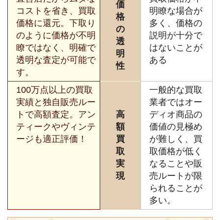
価
コストを省き、買取
明瞭な場合が
格
価格に還元。下取り
多く、価格の
の
のように価格が不明
説明が十分で
透
瞭ではなく、明確で
はないことが
明
透明な査定が可能で
ある
性
す。
100万点以上の買取
一般的な買取
実績と独自販売ルー
業者ではオー
トで高額査定。アン
高
ディオ商品の
ティークやヴィンテ
額
価値の見極め
ージも適正評価！
買
が難しく、買
取
取価格が低く
実
なることや販
現
売ルートが限
られることが
多い。