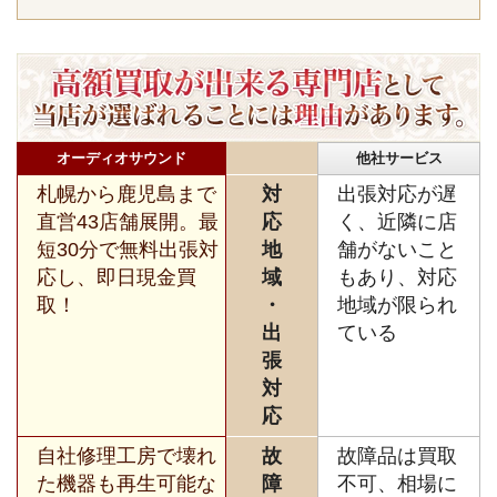
オーディオサウンド
他社サービス
札幌から鹿児島まで
対
出張対応が遅
直営43店舗展開。最
応
く、近隣に店
短30分で無料出張対
地
舗がないこと
応し、即日現金買
域
もあり、対応
取！
・
地域が限られ
出
ている
張
対
応
自社修理工房で壊れ
故
故障品は買取
た機器も再生可能な
障
不可、相場に