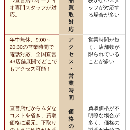
つ直営店のオーディ
品
験がないスタ
オ専門スタッフが対
買
ッフが対応す
応。
取
る場合が多い
対
応
年中無休、9:00～
ア
営業時間が短
20:30の営業時間で
ク
く、店舗数が
電話対応、全国直営
セ
限られている
43店舗展開でどこで
ス
ことが多い
もアクセス可能！
・
営
業
時
間
直営店だからムダな
買取価格が不
価
コストを省き、買取
明瞭な場合が
格
価格に還元。下取り
多く、価格の
の
のように価格が不明
説明が十分で