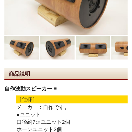
商品説明
自作波動スピーカー ≡
［仕様］
メーカー：自作です。
●ユニット
口径約7㎝ユニット2個
ホーンユニット2個