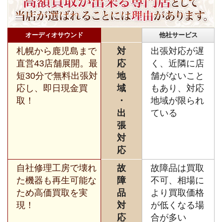
オーディオサウンド
他社サービス
札幌から鹿児島まで
対
出張対応が遅
直営43店舗展開。最
応
く、近隣に店
短30分で無料出張対
地
舗がないこと
応し、即日現金買
域
もあり、対応
取！
・
地域が限られ
出
ている
張
対
応
自社修理工房で壊れ
故
故障品は買取
た機器も再生可能な
障
不可、相場に
ため高価買取を実
品
より買取価格
現！
対
が低くなる場
応
合が多い