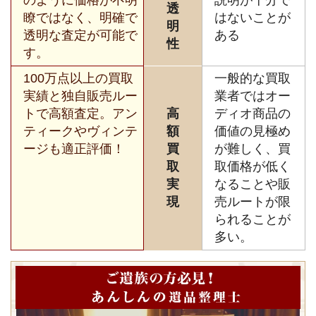
透
瞭ではなく、明確で
はないことが
明
透明な査定が可能で
ある
性
す。
100万点以上の買取
一般的な買取
実績と独自販売ルー
業者ではオー
トで高額査定。アン
高
ディオ商品の
ティークやヴィンテ
額
価値の見極め
ージも適正評価！
買
が難しく、買
取
取価格が低く
実
なることや販
現
売ルートが限
られることが
多い。