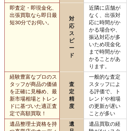
即査定・即現金化、
近隣に店舗が
出張買取なら即日最
なく、出張対
対
短30分でお伺い。
応に時間がか
応
かる場合や、
ス
振込対応が多
ピ
いため現金化
ー
まで時間がか
ド
かることがあ
ります。
経験豊富なプロのス
一般的な査定
タッフが商品の価値
査
スタッフによ
を正確に見極め、最
定
る評価で、ト
新市場相場とトレン
精
レンドや相場
ドに基づいた適正査
度
の更新が遅い
定で高額買取！
ことが多い
遺品整理士資格を持
遺
遺品買取の経