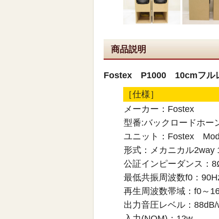
商品説明
Fostex P1000 10
［仕様］
メーカー：Fostex
型番:バックロードホー
ユニット：Fostex Mod
形式：メカニカル2way
公証インピーダンス：8
最低共振周波数f0：90H
再生周波数帯域：f0～16
出力音圧レベル：88dB/w
入力(NOM)：12w