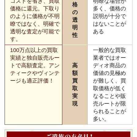
コストを省き、買取
明瞭な場合が
格
価格に還元。下取り
多く、価格の
の
のように価格が不明
説明が十分で
透
瞭ではなく、明確で
はないことが
明
透明な査定が可能で
ある
性
す。
100万点以上の買取
一般的な買取
実績と独自販売ルー
業者ではオー
トで高額査定。アン
高
ディオ商品の
ティークやヴィンテ
額
価値の見極め
ージも適正評価！
買
が難しく、買
取
取価格が低く
実
なることや販
現
売ルートが限
られることが
多い。