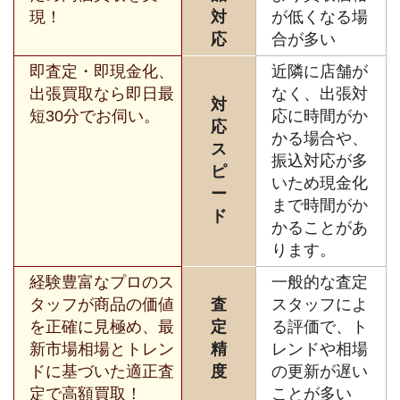
現！
対
が低くなる場
応
合が多い
即査定・即現金化、
近隣に店舗が
出張買取なら即日最
なく、出張対
対
短30分でお伺い。
応に時間がか
応
かる場合や、
ス
振込対応が多
ピ
いため現金化
ー
まで時間がか
ド
かることがあ
ります。
経験豊富なプロのス
一般的な査定
タッフが商品の価値
査
スタッフによ
を正確に見極め、最
定
る評価で、ト
新市場相場とトレン
精
レンドや相場
ドに基づいた適正査
度
の更新が遅い
定で高額買取！
ことが多い