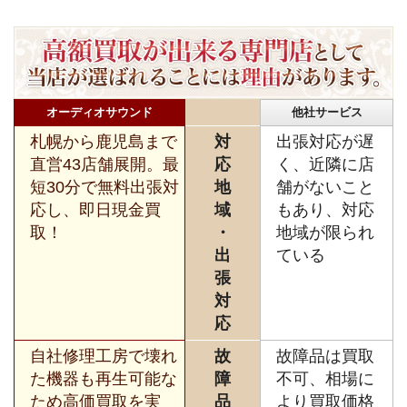
オーディオサウンド
他社サービス
札幌から鹿児島まで
対
出張対応が遅
直営43店舗展開。最
応
く、近隣に店
短30分で無料出張対
地
舗がないこと
応し、即日現金買
域
もあり、対応
取！
・
地域が限られ
出
ている
張
対
応
自社修理工房で壊れ
故
故障品は買取
た機器も再生可能な
障
不可、相場に
ため高価買取を実
品
より買取価格