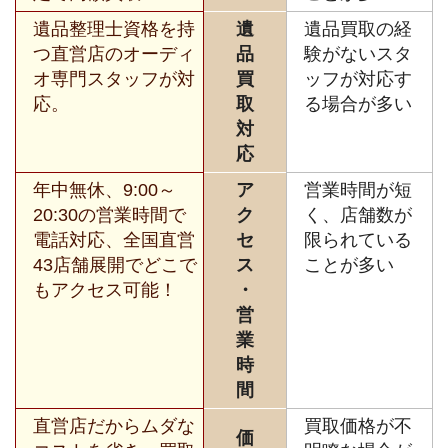
遺品整理士資格を持
遺
遺品買取の経
つ直営店のオーディ
品
験がないスタ
オ専門スタッフが対
買
ッフが対応す
応。
取
る場合が多い
対
応
年中無休、9:00～
ア
営業時間が短
20:30の営業時間で
ク
く、店舗数が
電話対応、全国直営
セ
限られている
43店舗展開でどこで
ス
ことが多い
もアクセス可能！
・
営
業
時
間
直営店だからムダな
買取価格が不
価