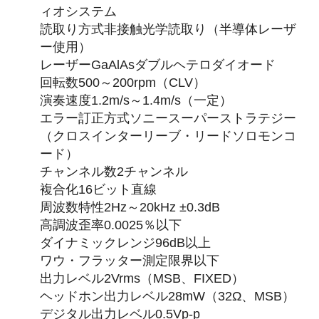
ィオシステム
読取り方式非接触光学読取り（半導体レーザ
ー使用）
レーザーGaAlAsダブルヘテロダイオード
回転数500～200rpm（CLV）
演奏速度1.2m/s～1.4m/s（一定）
エラー訂正方式ソニースーパーストラテジー
（クロスインターリーブ・リードソロモンコ
ード）
チャンネル数2チャンネル
複合化16ビット直線
周波数特性2Hz～20kHz ±0.3dB
高調波歪率0.0025％以下
ダイナミックレンジ96dB以上
ワウ・フラッター測定限界以下
出力レベル2Vrms（MSB、FIXED）
ヘッドホン出力レベル28mW（32Ω、MSB）
デジタル出力レベル0.5Vp-p