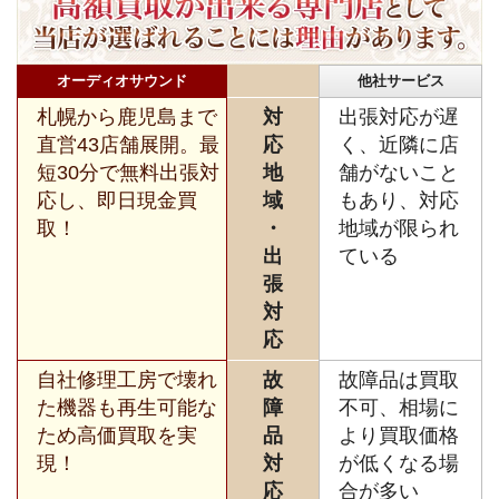
オーディオサウンド
他社サービス
札幌から鹿児島まで
対
出張対応が遅
直営43店舗展開。最
応
く、近隣に店
短30分で無料出張対
地
舗がないこと
応し、即日現金買
域
もあり、対応
取！
・
地域が限られ
出
ている
張
対
応
自社修理工房で壊れ
故
故障品は買取
た機器も再生可能な
障
不可、相場に
ため高価買取を実
品
より買取価格
現！
対
が低くなる場
応
合が多い