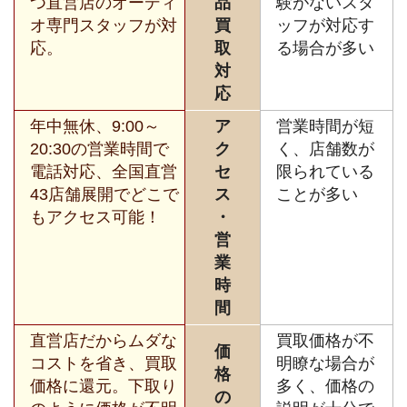
つ直営店のオーディ
品
験がないスタ
オ専門スタッフが対
買
ッフが対応す
応。
取
る場合が多い
対
応
年中無休、9:00～
ア
営業時間が短
20:30の営業時間で
ク
く、店舗数が
電話対応、全国直営
セ
限られている
43店舗展開でどこで
ス
ことが多い
もアクセス可能！
・
営
業
時
間
直営店だからムダな
買取価格が不
価
コストを省き、買取
明瞭な場合が
格
価格に還元。下取り
多く、価格の
の