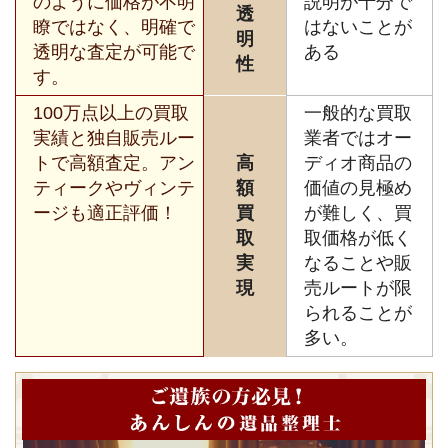
のように価格が不明
説明が十分で
透
瞭ではなく、明確で
はないことが
明
透明な査定が可能で
ある
性
す。
100万点以上の買取
一般的な買取
実績と独自販売ルー
業者ではオー
トで高額査定。アン
高
ディオ商品の
ティークやヴィンテ
額
価値の見極め
ージも適正評価！
買
が難しく、買
取
取価格が低く
実
なることや販
現
売ルートが限
られることが
多い。