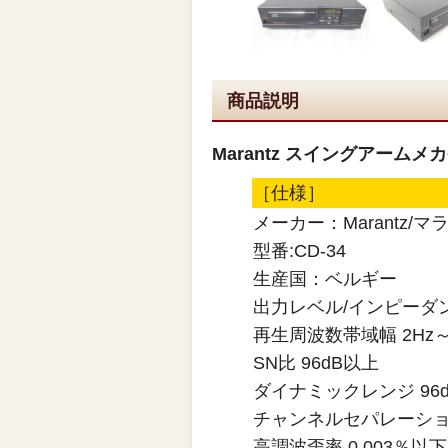
商品説明
Marantz スイングアームメカ
［仕様］
メーカー：Marantz/マ
型番:CD-34
生産国：ベルギー
出力レベル/インピーダンス 
再生周波数帯域幅 2Hz～2
SN比 96dB以上
ダイナミックレンジ 96
チャンネルセパレーション
高調波歪率 0.003％以下