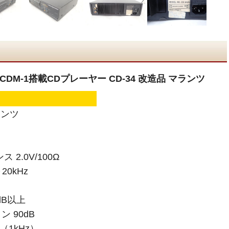
CDM-1搭載CDプレーヤー CD-34 改造品 マランツ
ランツ
2.0V/100Ω
0kHz
dB以上
 90dB
（1kHz）