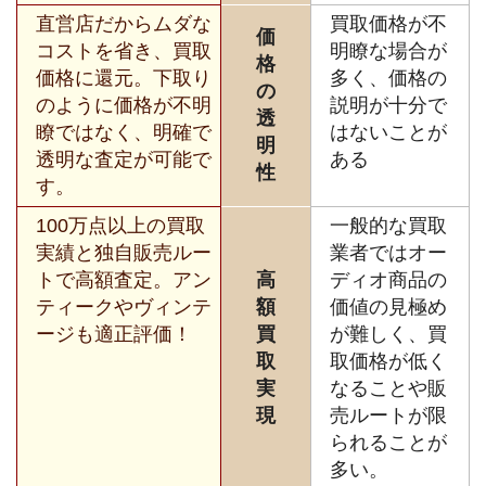
直営店だからムダな
買取価格が不
価
コストを省き、買取
明瞭な場合が
格
価格に還元。下取り
多く、価格の
の
のように価格が不明
説明が十分で
透
瞭ではなく、明確で
はないことが
明
透明な査定が可能で
ある
性
す。
100万点以上の買取
一般的な買取
実績と独自販売ルー
業者ではオー
トで高額査定。アン
高
ディオ商品の
ティークやヴィンテ
額
価値の見極め
ージも適正評価！
買
が難しく、買
取
取価格が低く
実
なることや販
現
売ルートが限
られることが
多い。