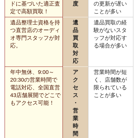
ドに基づいた適正査
度
の更新が遅い
定で高額買取！
ことが多い
遺品整理士資格を持
遺
遺品買取の経
つ直営店のオーディ
品
験がないスタ
オ専門スタッフが対
買
ッフが対応す
応。
取
る場合が多い
対
応
年中無休、9:00～
ア
営業時間が短
20:30の営業時間で
ク
く、店舗数が
電話対応、全国直営
セ
限られている
43店舗展開でどこで
ス
ことが多い
もアクセス可能！
・
営
業
時
間