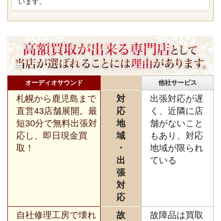
います。
オーディオサウンド
他社サービス
札幌から鹿児島まで
対
出張対応が遅
直営43店舗展開。最
応
く、近隣に店
短30分で無料出張対
地
舗がないこと
応し、即日現金買
域
もあり、対応
取！
・
地域が限られ
出
ている
張
対
応
自社修理工房で壊れ
故
故障品は買取