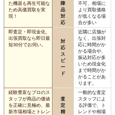
た機器も再生可能な
障
不可、相場に
ため高価買取を実
品
より買取価格
現！
対
が低くなる場
応
合が多い
即査定・即現金化、
近隣に店舗が
出張買取なら即日最
なく、出張対
対
短30分でお伺い。
応に時間がか
応
かる場合や、
ス
振込対応が多
ピ
いため現金化
ー
まで時間がか
ド
かることがあ
ります。
経験豊富なプロのス
一般的な査定
タッフが商品の価値
査
スタッフによ
を正確に見極め、最
定
る評価で、ト
新市場相場とトレン
精
レンドや相場