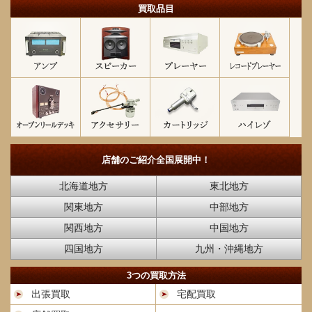
買取品目
店舗のご紹介
全国展開中！
北海道地方
東北地方
関東地方
中部地方
関西地方
中国地方
四国地方
九州・沖縄地方
3つの買取方法
出張買取
宅配買取