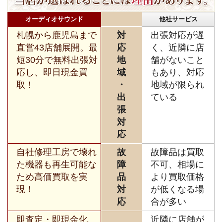
オーディオサウンド
他社サービス
札幌から鹿児島まで
対
出張対応が遅
直営43店舗展開。最
応
く、近隣に店
短30分で無料出張対
地
舗がないこと
応し、即日現金買
域
もあり、対応
取！
・
地域が限られ
出
ている
張
対
応
自社修理工房で壊れ
故
故障品は買取
た機器も再生可能な
障
不可、相場に
ため高価買取を実
品
より買取価格
現！
対
が低くなる場
応
合が多い
即査定・即現金化、
近隣に店舗が