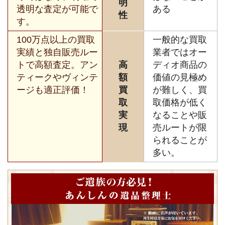
明
透明な査定が可能で
ある
性
す。
100万点以上の買取
一般的な買取
実績と独自販売ルー
業者ではオー
トで高額査定。アン
高
ディオ商品の
ティークやヴィンテ
額
価値の見極め
ージも適正評価！
買
が難しく、買
取
取価格が低く
実
なることや販
現
売ルートが限
られることが
多い。