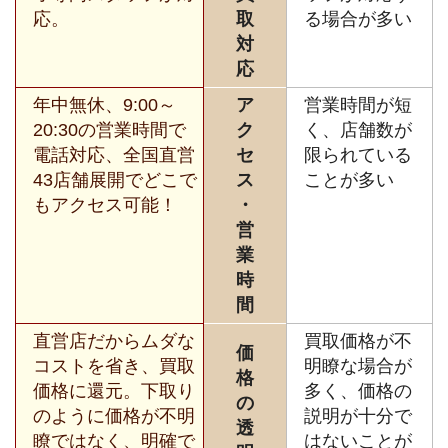
応。
取
る場合が多い
対
応
年中無休、9:00～
ア
営業時間が短
20:30の営業時間で
ク
く、店舗数が
電話対応、全国直営
セ
限られている
43店舗展開でどこで
ス
ことが多い
もアクセス可能！
・
営
業
時
間
直営店だからムダな
買取価格が不
価
コストを省き、買取
明瞭な場合が
格
価格に還元。下取り
多く、価格の
の
のように価格が不明
説明が十分で
透
瞭ではなく、明確で
はないことが