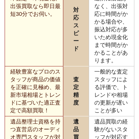
出張買取なら即日最
なく、出張対
対
短30分でお伺い。
応に時間がか
応
かる場合や、
ス
振込対応が多
ピ
いため現金化
ー
まで時間がか
ド
かることがあ
ります。
経験豊富なプロのス
一般的な査定
タッフが商品の価値
査
スタッフによ
を正確に見極め、最
定
る評価で、ト
新市場相場とトレン
精
レンドや相場
ドに基づいた適正査
度
の更新が遅い
定で高額買取！
ことが多い
遺品整理士資格を持
遺
遺品買取の経
つ直営店のオーディ
品
験がないスタ
オ専門スタッフが対
買
ッフが対応す