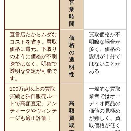
営
業
時
間
直営店だからムダな
買取価格が不
価
コストを省き、買取
明瞭な場合が
格
価格に還元。下取り
多く、価格の
の
のように価格が不明
説明が十分で
透
瞭ではなく、明確で
はないことが
明
透明な査定が可能で
ある
性
す。
100万点以上の買取
一般的な買取
実績と独自販売ルー
業者ではオー
トで高額査定。アン
高
ディオ商品の
ティークやヴィンテ
額
価値の見極め
ージも適正評価！
買
が難しく、買
取
取価格が低く