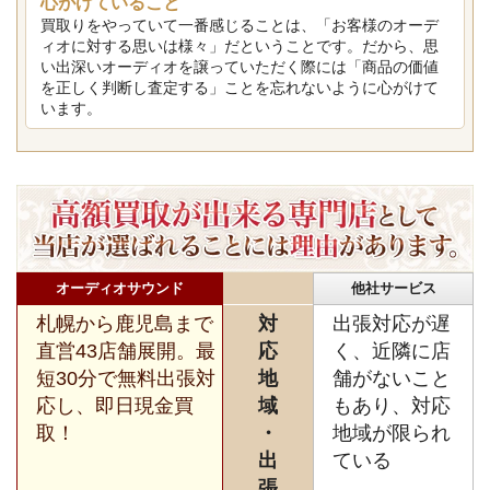
心がけていること
買取りをやっていて一番感じることは、「お客様のオーデ
ィオに対する思いは様々」だということです。だから、思
い出深いオーディオを譲っていただく際には「商品の価値
を正しく判断し査定する」ことを忘れないように心がけて
います。
オーディオサウンド
他社サービス
札幌から鹿児島まで
対
出張対応が遅
直営43店舗展開。最
応
く、近隣に店
短30分で無料出張対
地
舗がないこと
応し、即日現金買
域
もあり、対応
取！
・
地域が限られ
出
ている
張