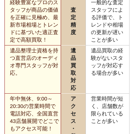
経験豊富なプロのス
一般的な査定
タッフが商品の価値
査
スタッフによ
を正確に見極め、最
定
る評価で、ト
新市場相場とトレン
精
レンドや相場
ドに基づいた適正査
度
の更新が遅い
定で高額買取！
ことが多い
遺品整理士資格を持
遺
遺品買取の経
つ直営店のオーディ
品
験がないスタ
オ専門スタッフが対
買
ッフが対応す
応。
取
る場合が多い
対
応
年中無休、9:00～
ア
営業時間が短
20:30の営業時間で
ク
く、店舗数が
電話対応、全国直営
セ
限られている
43店舗展開でどこで
ス
ことが多い
もアクセス可能！
・