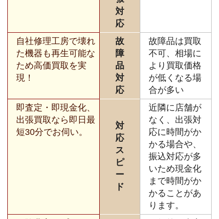
対
応
自社修理工房で壊れ
故
故障品は買取
た機器も再生可能な
障
不可、相場に
ため高価買取を実
品
より買取価格
現！
対
が低くなる場
応
合が多い
即査定・即現金化、
近隣に店舗が
出張買取なら即日最
なく、出張対
対
短30分でお伺い。
応に時間がか
応
かる場合や、
ス
振込対応が多
ピ
いため現金化
ー
まで時間がか
ド
かることがあ
ります。