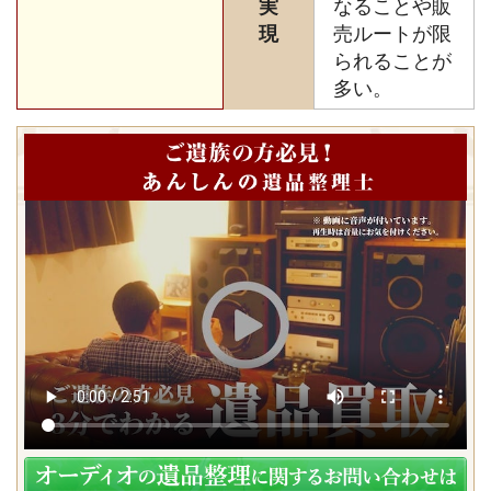
実
なることや販
現
売ルートが限
られることが
多い。