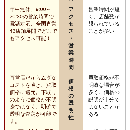
年中無休、9:00～
ア
営業時間が短
20:30の営業時間で
ク
く、店舗数が
電話対応、全国直営
セ
限られている
43店舗展開でどこで
ス
ことが多い
もアクセス可能！
・
営
業
時
間
直営店だからムダな
買取価格が不
価
コストを省き、買取
明瞭な場合が
格
価格に還元。下取り
多く、価格の
の
のように価格が不明
説明が十分で
透
瞭ではなく、明確で
はないことが
明
透明な査定が可能で
ある
性
す。