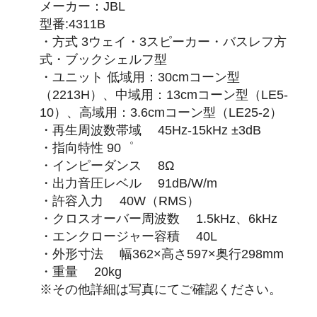
メーカー：JBL
型番:4311B
・方式 3ウェイ・3スピーカー・バスレフ方
式・ブックシェルフ型
・ユニット 低域用：30cmコーン型
（2213H）、中域用：13cmコーン型（LE5-
10）、高域用：3.6cmコーン型（LE25-2）
・再生周波数帯域 45Hz-15kHz ±3dB
・指向特性 90゜
・インピーダンス 8Ω
・出力音圧レベル 91dB/W/m
・許容入力 40W（RMS）
・クロスオーバー周波数 1.5kHz、6kHz
・エンクロージャー容積 40L
・外形寸法 幅362×高さ597×奥行298mm
・重量 20kg
※その他詳細は写真にてご確認ください。