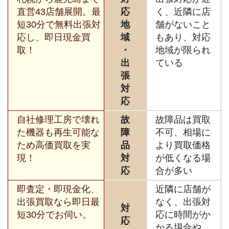
直営43店舗展開。最
応
く、近隣に店
短30分で無料出張対
地
舗がないこと
応し、即日現金買
域
もあり、対応
取！
・
地域が限られ
出
ている
張
対
応
自社修理工房で壊れ
故
故障品は買取
た機器も再生可能な
障
不可、相場に
ため高価買取を実
品
より買取価格
現！
対
が低くなる場
応
合が多い
即査定・即現金化、
近隣に店舗が
出張買取なら即日最
なく、出張対
対
短30分でお伺い。
応に時間がか
応
かる場合や、