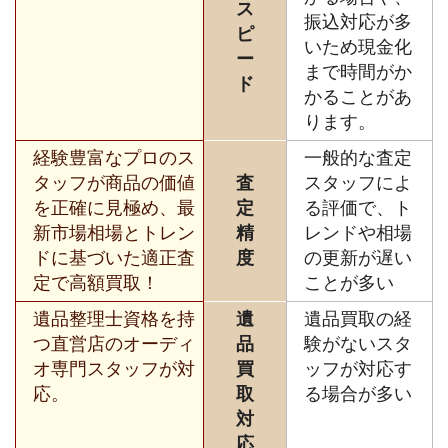
ス
振込対応が多
ピ
いため現金化
ー
まで時間がか
ド
かることがあ
ります。
経験豊富なプロのス
一般的な査定
タッフが商品の価値
査
スタッフによ
を正確に見極め、最
定
る評価で、ト
新市場相場とトレン
精
レンドや相場
ドに基づいた適正査
度
の更新が遅い
定で高額買取！
ことが多い
遺品整理士資格を持
遺
遺品買取の経
つ直営店のオーディ
品
験がないスタ
オ専門スタッフが対
買
ッフが対応す
応。
取
る場合が多い
対
応