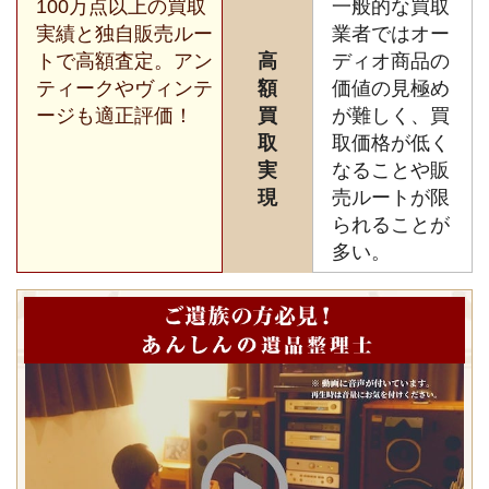
100万点以上の買取
一般的な買取
実績と独自販売ルー
業者ではオー
トで高額査定。アン
高
ディオ商品の
ティークやヴィンテ
額
価値の見極め
ージも適正評価！
買
が難しく、買
取
取価格が低く
実
なることや販
現
売ルートが限
られることが
多い。