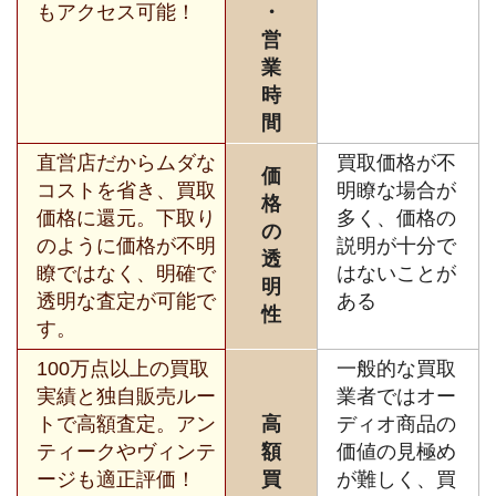
もアクセス可能！
・
営
業
時
間
直営店だからムダな
買取価格が不
価
コストを省き、買取
明瞭な場合が
格
価格に還元。下取り
多く、価格の
の
のように価格が不明
説明が十分で
透
瞭ではなく、明確で
はないことが
明
透明な査定が可能で
ある
性
す。
100万点以上の買取
一般的な買取
実績と独自販売ルー
業者ではオー
トで高額査定。アン
高
ディオ商品の
ティークやヴィンテ
額
価値の見極め
ージも適正評価！
買
が難しく、買