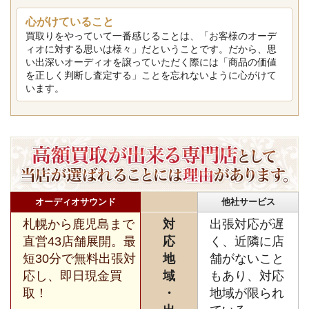
心がけていること
買取りをやっていて一番感じることは、「お客様のオーデ
ィオに対する思いは様々」だということです。だから、思
い出深いオーディオを譲っていただく際には「商品の価値
を正しく判断し査定する」ことを忘れないように心がけて
います。
オーディオサウンド
他社サービス
札幌から鹿児島まで
対
出張対応が遅
直営43店舗展開。最
応
く、近隣に店
短30分で無料出張対
地
舗がないこと
応し、即日現金買
域
もあり、対応
取！
・
地域が限られ