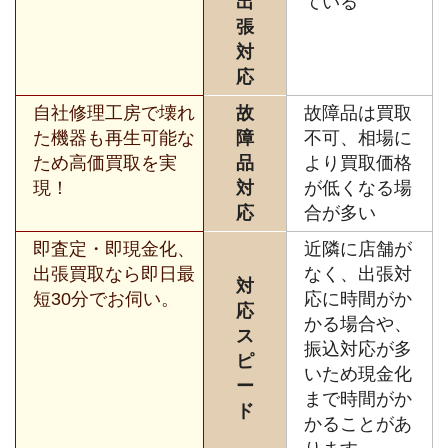
出
ている
張
対
応
自社修理工房で壊れ
故
故障品は買取
た機器も再生可能な
障
不可、相場に
ため高価買取を実
品
より買取価格
現！
対
が低くなる場
応
合が多い
即査定・即現金化、
近隣に店舗が
出張買取なら即日最
なく、出張対
対
短30分でお伺い。
応に時間がか
応
かる場合や、
ス
振込対応が多
ピ
いため現金化
ー
まで時間がか
ド
かることがあ