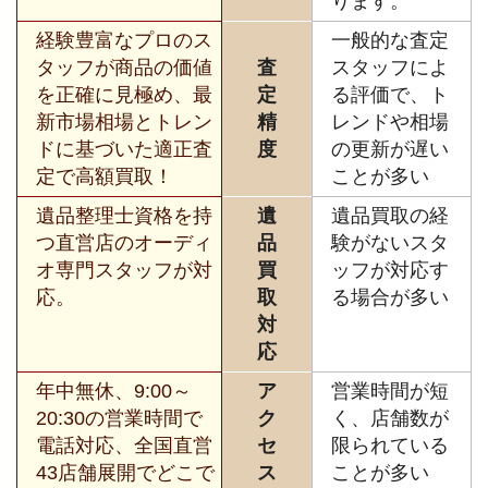
ります。
経験豊富なプロのス
一般的な査定
タッフが商品の価値
査
スタッフによ
を正確に見極め、最
定
る評価で、ト
新市場相場とトレン
精
レンドや相場
ドに基づいた適正査
度
の更新が遅い
定で高額買取！
ことが多い
遺品整理士資格を持
遺
遺品買取の経
つ直営店のオーディ
品
験がないスタ
オ専門スタッフが対
買
ッフが対応す
応。
取
る場合が多い
対
応
年中無休、9:00～
ア
営業時間が短
20:30の営業時間で
ク
く、店舗数が
電話対応、全国直営
セ
限られている
43店舗展開でどこで
ス
ことが多い