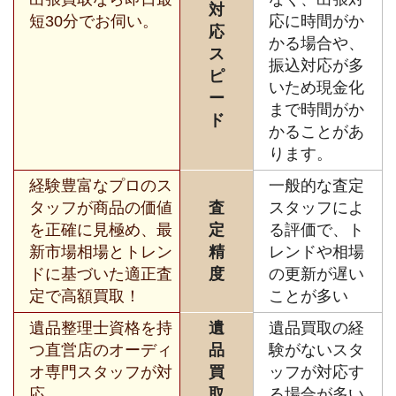
対
短30分でお伺い。
応に時間がか
応
かる場合や、
ス
振込対応が多
ピ
いため現金化
ー
まで時間がか
ド
かることがあ
ります。
経験豊富なプロのス
一般的な査定
タッフが商品の価値
査
スタッフによ
を正確に見極め、最
定
る評価で、ト
新市場相場とトレン
精
レンドや相場
ドに基づいた適正査
度
の更新が遅い
定で高額買取！
ことが多い
遺品整理士資格を持
遺
遺品買取の経
つ直営店のオーディ
品
験がないスタ
オ専門スタッフが対
買
ッフが対応す
応。
取
る場合が多い