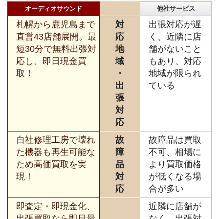
オーディオサウンド
他社サービス
札幌から鹿児島まで
対
出張対応が遅
直営43店舗展開。最
応
く、近隣に店
短30分で無料出張対
地
舗がないこと
応し、即日現金買
域
もあり、対応
取！
・
地域が限られ
出
ている
張
対
応
自社修理工房で壊れ
故
故障品は買取
た機器も再生可能な
障
不可、相場に
ため高価買取を実
品
より買取価格
現！
対
が低くなる場
応
合が多い
即査定・即現金化、
近隣に店舗が
出張買取なら即日最
なく、出張対