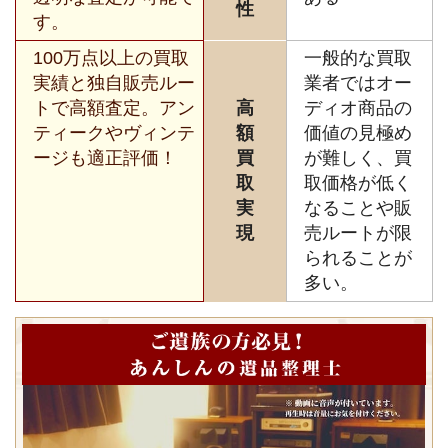
性
す。
100万点以上の買取
一般的な買取
実績と独自販売ルー
業者ではオー
トで高額査定。アン
高
ディオ商品の
ティークやヴィンテ
額
価値の見極め
ージも適正評価！
買
が難しく、買
取
取価格が低く
実
なることや販
現
売ルートが限
られることが
多い。