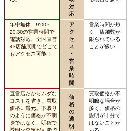
対
応
年中無休、9:00～
ア
営業時間が短
20:30の営業時間で
ク
く、店舗数が
電話対応、全国直営
セ
限られている
43店舗展開でどこで
ス
ことが多い
もアクセス可能！
・
営
業
時
間
直営店だからムダな
買取価格が不
価
コストを省き、買取
明瞭な場合が
格
価格に還元。下取り
多く、価格の
の
のように価格が不明
説明が十分で
透
瞭ではなく、明確で
はないことが
明
透明な査定が可能で
ある