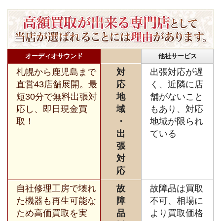
オーディオサウンド
他社サービス
札幌から鹿児島まで
対
出張対応が遅
直営43店舗展開。最
応
く、近隣に店
短30分で無料出張対
地
舗がないこと
応し、即日現金買
域
もあり、対応
取！
・
地域が限られ
出
ている
張
対
応
自社修理工房で壊れ
故
故障品は買取
た機器も再生可能な
障
不可、相場に
ため高価買取を実
品
より買取価格