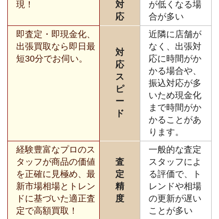
現！
対
が低くなる場
応
合が多い
即査定・即現金化、
近隣に店舗が
出張買取なら即日最
なく、出張対
対
短30分でお伺い。
応に時間がか
応
かる場合や、
ス
振込対応が多
ピ
いため現金化
ー
まで時間がか
ド
かることがあ
ります。
経験豊富なプロのス
一般的な査定
タッフが商品の価値
査
スタッフによ
を正確に見極め、最
定
る評価で、ト
新市場相場とトレン
精
レンドや相場
ドに基づいた適正査
度
の更新が遅い
定で高額買取！
ことが多い