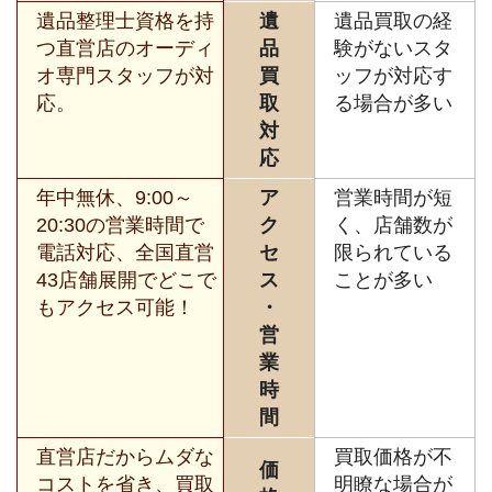
遺品整理士資格を持
遺
遺品買取の経
つ直営店のオーディ
品
験がないスタ
オ専門スタッフが対
買
ッフが対応す
応。
取
る場合が多い
対
応
年中無休、9:00～
ア
営業時間が短
20:30の営業時間で
ク
く、店舗数が
電話対応、全国直営
セ
限られている
43店舗展開でどこで
ス
ことが多い
もアクセス可能！
・
営
業
時
間
直営店だからムダな
買取価格が不
価
コストを省き、買取
明瞭な場合が