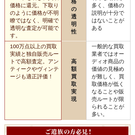
格
価格に還元。下取り
多く、価格の
の
のように価格が不明
説明が十分で
透
瞭ではなく、明確で
はないことが
明
透明な査定が可能で
ある
性
す。
100万点以上の買取
一般的な買取
実績と独自販売ルー
業者ではオー
トで高額査定。アン
高
ディオ商品の
ティークやヴィンテ
額
価値の見極め
ージも適正評価！
買
が難しく、買
取
取価格が低く
実
なることや販
現
売ルートが限
られることが
多い。