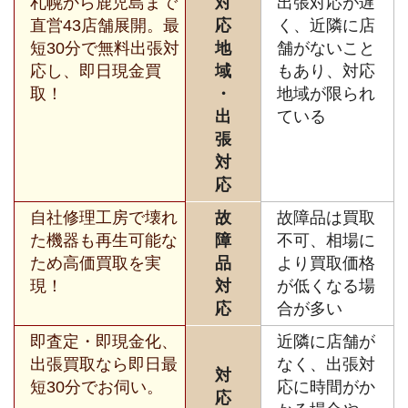
札幌から鹿児島まで
対
出張対応が遅
直営43店舗展開。最
応
く、近隣に店
短30分で無料出張対
地
舗がないこと
応し、即日現金買
域
もあり、対応
取！
・
地域が限られ
出
ている
張
対
応
自社修理工房で壊れ
故
故障品は買取
た機器も再生可能な
障
不可、相場に
ため高価買取を実
品
より買取価格
現！
対
が低くなる場
応
合が多い
即査定・即現金化、
近隣に店舗が
出張買取なら即日最
なく、出張対
対
短30分でお伺い。
応に時間がか
応