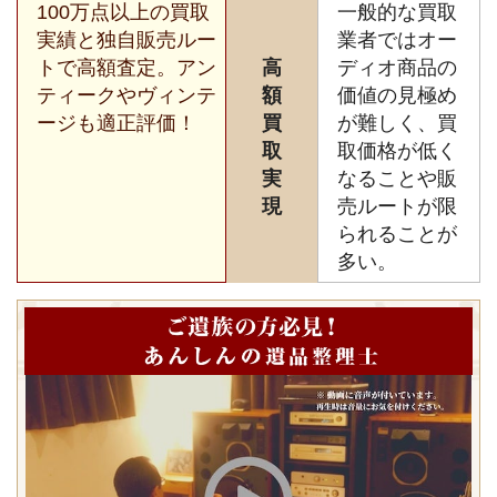
100万点以上の買取
一般的な買取
実績と独自販売ルー
業者ではオー
トで高額査定。アン
高
ディオ商品の
ティークやヴィンテ
額
価値の見極め
ージも適正評価！
買
が難しく、買
取
取価格が低く
実
なることや販
現
売ルートが限
られることが
多い。