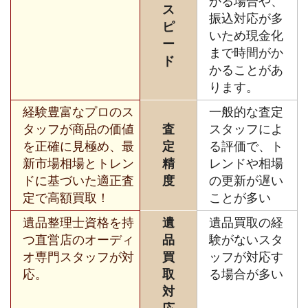
かる場合や、
ス
振込対応が多
ピ
いため現金化
ー
まで時間がか
ド
かることがあ
ります。
経験豊富なプロのス
一般的な査定
タッフが商品の価値
査
スタッフによ
を正確に見極め、最
定
る評価で、ト
新市場相場とトレン
精
レンドや相場
ドに基づいた適正査
度
の更新が遅い
定で高額買取！
ことが多い
遺品整理士資格を持
遺
遺品買取の経
つ直営店のオーディ
品
験がないスタ
オ専門スタッフが対
買
ッフが対応す
応。
取
る場合が多い
対