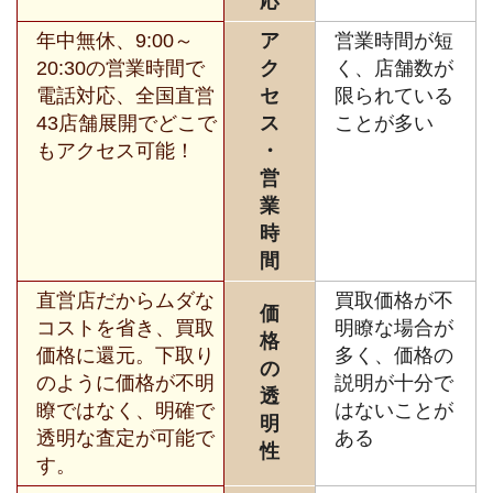
応
年中無休、9:00～
ア
営業時間が短
20:30の営業時間で
ク
く、店舗数が
電話対応、全国直営
セ
限られている
43店舗展開でどこで
ス
ことが多い
もアクセス可能！
・
営
業
時
間
直営店だからムダな
買取価格が不
価
コストを省き、買取
明瞭な場合が
格
価格に還元。下取り
多く、価格の
の
のように価格が不明
説明が十分で
透
瞭ではなく、明確で
はないことが
明
透明な査定が可能で
ある
性
す。