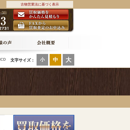
古物営業法に基づく表示
大
中
小
用CD
文字サイズ：