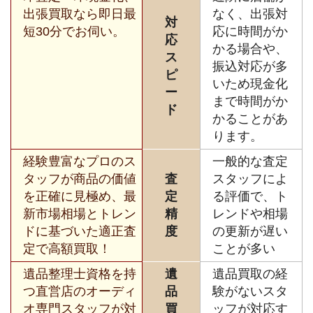
出張買取なら即日最
なく、出張対
対
短30分でお伺い。
応に時間がか
応
かる場合や、
ス
振込対応が多
ピ
いため現金化
ー
まで時間がか
ド
かることがあ
ります。
経験豊富なプロのス
一般的な査定
タッフが商品の価値
査
スタッフによ
を正確に見極め、最
定
る評価で、ト
新市場相場とトレン
精
レンドや相場
ドに基づいた適正査
度
の更新が遅い
定で高額買取！
ことが多い
遺品整理士資格を持
遺
遺品買取の経
つ直営店のオーディ
品
験がないスタ
オ専門スタッフが対
買
ッフが対応す