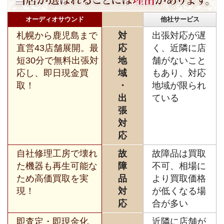
オーディオサウンド
他社サービス
札幌から鹿児島まで
対
出張対応が遅
直営43店舗展開。最
応
く、近隣に店
短30分で無料出張対
地
舗がないこと
応し、即日現金買
域
もあり、対応
取！
・
地域が限られ
出
ている
張
対
応
自社修理工房で壊れ
故
故障品は買取
た機器も再生可能な
障
不可、相場に
ため高価買取を実
品
より買取価格
現！
対
が低くなる場
応
合が多い
即査定・即現金化、
近隣に店舗が