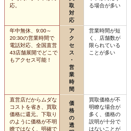
応。
取
る場合が多い
対
応
年中無休、9:00～
ア
営業時間が短
20:30の営業時間で
ク
く、店舗数が
電話対応、全国直営
セ
限られている
43店舗展開でどこで
ス
ことが多い
もアクセス可能！
・
営
業
時
間
直営店だからムダな
買取価格が不
価
コストを省き、買取
明瞭な場合が
格
価格に還元。下取り
多く、価格の
の
のように価格が不明
説明が十分で
透
瞭ではなく、明確で
はないことが