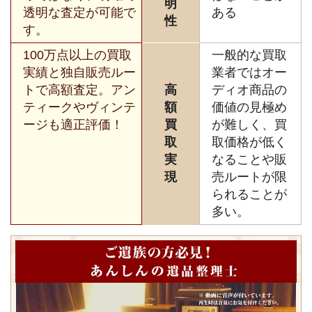
明
透明な査定が可能で
ある
性
す。
100万点以上の買取
一般的な買取
実績と独自販売ルー
業者ではオー
トで高額査定。アン
高
ディオ商品の
ティークやヴィンテ
額
価値の見極め
ージも適正評価！
買
が難しく、買
取
取価格が低く
実
なることや販
現
売ルートが限
られることが
多い。