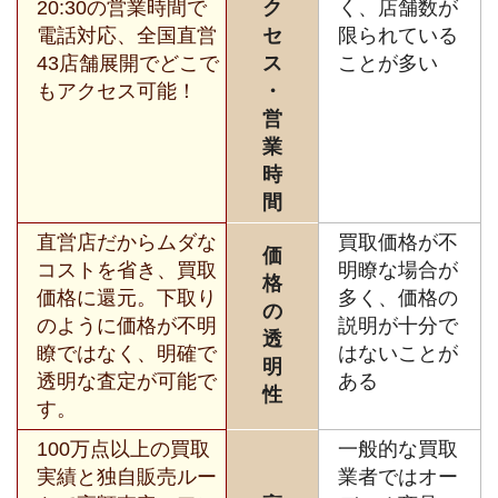
20:30の営業時間で
ク
く、店舗数が
電話対応、全国直営
セ
限られている
43店舗展開でどこで
ス
ことが多い
もアクセス可能！
・
営
業
時
間
直営店だからムダな
買取価格が不
価
コストを省き、買取
明瞭な場合が
格
価格に還元。下取り
多く、価格の
の
のように価格が不明
説明が十分で
透
瞭ではなく、明確で
はないことが
明
透明な査定が可能で
ある
性
す。
100万点以上の買取
一般的な買取
実績と独自販売ルー
業者ではオー