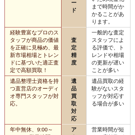
ー
まで時間がか
ド
かることがあ
ります。
経験豊富なプロのス
一般的な査定
タッフが商品の価値
査
スタッフによ
を正確に見極め、最
定
る評価で、ト
新市場相場とトレン
精
レンドや相場
ドに基づいた適正査
度
の更新が遅い
定で高額買取！
ことが多い
遺品整理士資格を持
遺
遺品買取の経
つ直営店のオーディ
品
験がないスタ
オ専門スタッフが対
買
ッフが対応す
応。
取
る場合が多い
対
応
年中無休、9:00～
ア
営業時間が短