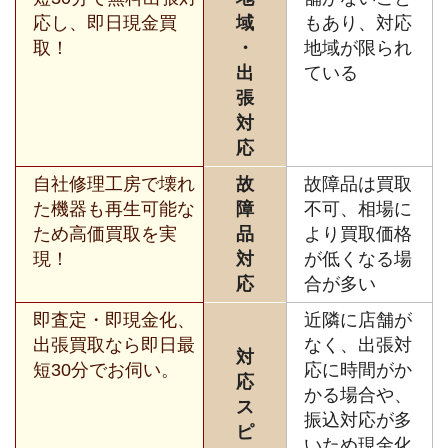
応し、即日現金買
域
もあり、対応
取！
・
地域が限られ
出
ている
張
対
応
自社修理工房で壊れ
故
故障品は買取
た機器も再生可能な
障
不可、相場に
ため高価買取を実
品
より買取価格
現！
対
が低くなる場
応
合が多い
即査定・即現金化、
近隣に店舗が
出張買取なら即日最
なく、出張対
対
短30分でお伺い。
応に時間がか
応
かる場合や、
ス
振込対応が多
ピ
いため現金化