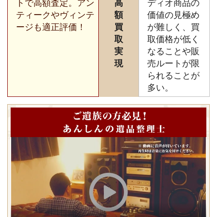
トで高額査定。アン
高
ディオ商品の
ティークやヴィンテ
額
価値の見極め
ージも適正評価！
買
が難しく、買
取
取価格が低く
実
なることや販
現
売ルートが限
られることが
多い。