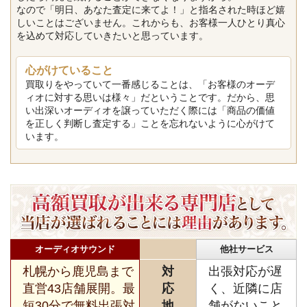
なので「明日、あなた査定に来てよ！」と指名された時ほど嬉
しいことはございません。これからも、お客様一人ひとり真心
を込めて対応していきたいと思っています。
心がけていること
買取りをやっていて一番感じることは、「お客様のオーデ
ィオに対する思いは様々」だということです。だから、思
い出深いオーディオを譲っていただく際には「商品の価値
を正しく判断し査定する」ことを忘れないように心がけて
います。
オーディオサウンド
他社サービス
札幌から鹿児島まで
対
出張対応が遅
直営43店舗展開。最
応
く、近隣に店
短30分で無料出張対
地
舗がないこと