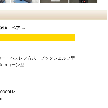
F99A ペア ⇔
カー・バスレフ方式・ブックシェルフ型
0cmコーン型
000Hz
/m