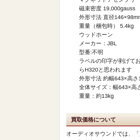
磁束密度 19,000gauss
外形寸法 直径146×98m
重量（梱包時） 5.4kg
ウッドホーン
メーカー：JBL
型番:不明
ラベルの印字が剥げて
らH320と思われます
外形寸法 約幅643×高さ1
全体サイズ：幅643×高さ
重量：約13kg
買取価格について
オーディオサウンドでは、「