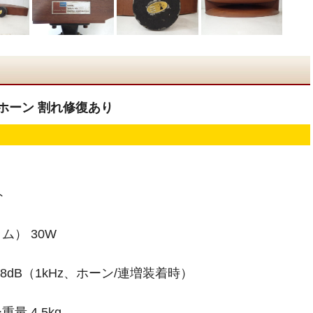
ッドホーン 割れ修復あり
ト
） 30W
08dB（1kHz、ホーン/連増装着時）
 4.5kg