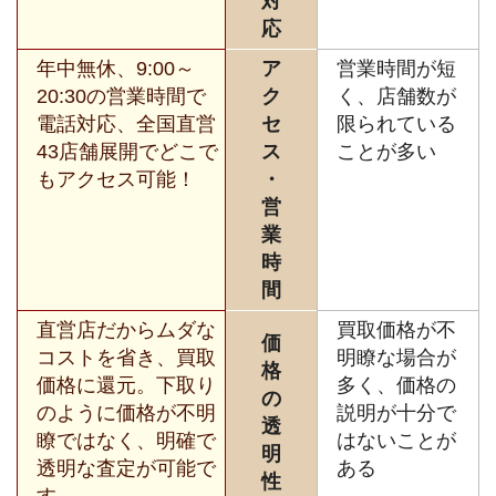
対
応
年中無休、9:00～
ア
営業時間が短
20:30の営業時間で
ク
く、店舗数が
電話対応、全国直営
セ
限られている
43店舗展開でどこで
ス
ことが多い
もアクセス可能！
・
営
業
時
間
直営店だからムダな
買取価格が不
価
コストを省き、買取
明瞭な場合が
格
価格に還元。下取り
多く、価格の
の
のように価格が不明
説明が十分で
透
瞭ではなく、明確で
はないことが
明
透明な査定が可能で
ある
性
す。