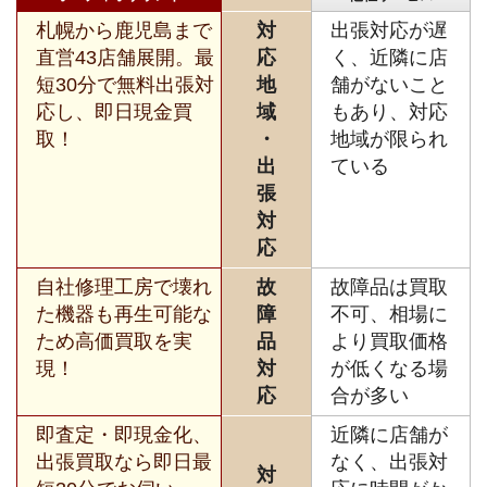
札幌から鹿児島まで
対
出張対応が遅
直営43店舗展開。最
応
く、近隣に店
短30分で無料出張対
地
舗がないこと
応し、即日現金買
域
もあり、対応
取！
・
地域が限られ
出
ている
張
対
応
自社修理工房で壊れ
故
故障品は買取
た機器も再生可能な
障
不可、相場に
ため高価買取を実
品
より買取価格
現！
対
が低くなる場
応
合が多い
即査定・即現金化、
近隣に店舗が
出張買取なら即日最
なく、出張対
対