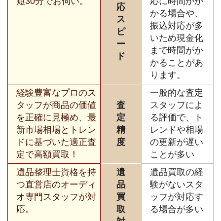
短30分でお伺い。
応に時間がか
応
かる場合や、
ス
振込対応が多
ピ
いため現金化
ー
まで時間がか
ド
かることがあ
ります。
経験豊富なプロのス
一般的な査定
タッフが商品の価値
査
スタッフによ
を正確に見極め、最
定
る評価で、ト
新市場相場とトレン
精
レンドや相場
ドに基づいた適正査
度
の更新が遅い
定で高額買取！
ことが多い
遺品整理士資格を持
遺
遺品買取の経
つ直営店のオーディ
品
験がないスタ
オ専門スタッフが対
買
ッフが対応す
応。
取
る場合が多い