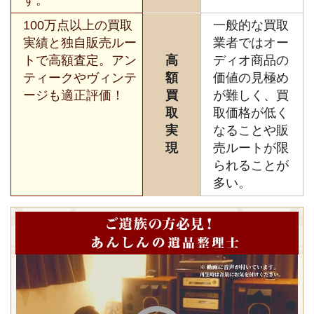
100万点以上の買取
一般的な買取
実績と独自販売ルー
業者ではオー
トで高額査定。アン
高
ディオ商品の
ティークやヴィンテ
額
価値の見極め
ージも適正評価！
買
が難しく、買
取
取価格が低く
実
なることや販
現
売ルートが限
られることが
多い。