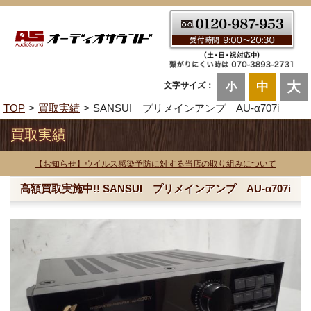
大
中
文字サイズ：
小
TOP
買取実績
SANSUI プリメインアンプ AU-α707i
買取実績
【お知らせ】ウイルス感染予防に対する当店の取り組みについて
高額買取実施中!! SANSUI プリメインアンプ AU-α707i