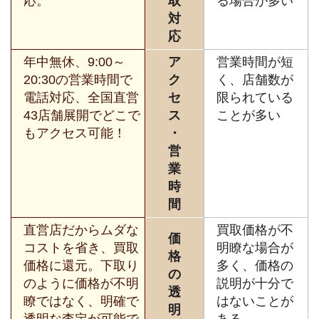
応。
取
る場合が多い
対
応
年中無休、9:00～
ア
営業時間が短
20:30の営業時間で
ク
く、店舗数が
電話対応、全国直営
セ
限られている
43店舗展開でどこで
ス
ことが多い
もアクセス可能！
・
営
業
時
間
直営店だからムダな
買取価格が不
価
コストを省き、買取
明瞭な場合が
格
価格に還元。下取り
多く、価格の
の
のように価格が不明
説明が十分で
透
瞭ではなく、明確で
はないことが
明
透明な査定が可能で
ある