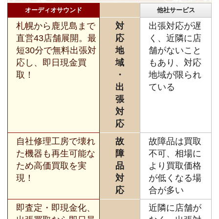
オーディオサウンド
他社サービス
札幌から鹿児島まで
対
出張対応が遅
直営43店舗展開。最
応
く、近隣に店
短30分で無料出張対
地
舗がないこと
応し、即日現金買
域
もあり、対応
取！
・
地域が限られ
出
ている
張
対
応
自社修理工房で壊れ
故
故障品は買取
た機器も再生可能な
障
不可、相場に
ため高価買取を実
品
より買取価格
現！
対
が低くなる場
応
合が多い
即査定・即現金化、
近隣に店舗が