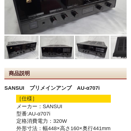
商品説明
SANSUI プリメインアンプ AU-α707i
［仕様］
メーカー：SANSUI
型番:AU-α707i
定格消費電力：320W
外形寸法：幅448×高さ160×奥行441mm