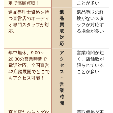
定で高額買取！
ことが多い
遺品整理士資格を持
遺
遺品買取の経
つ直営店のオーディ
品
験がないスタ
オ専門スタッフが対
買
ッフが対応す
応。
取
る場合が多い
対
応
年中無休、9:00～
ア
営業時間が短
20:30の営業時間で
ク
く、店舗数が
電話対応、全国直営
セ
限られている
43店舗展開でどこで
ス
ことが多い
もアクセス可能！
・
営
業
時
間
直営店だからムダな
買取価格が不