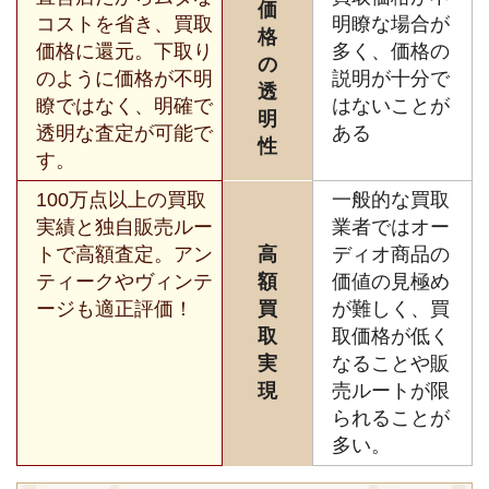
価
コストを省き、買取
明瞭な場合が
格
価格に還元。下取り
多く、価格の
の
のように価格が不明
説明が十分で
透
瞭ではなく、明確で
はないことが
明
透明な査定が可能で
ある
性
す。
100万点以上の買取
一般的な買取
実績と独自販売ルー
業者ではオー
トで高額査定。アン
高
ディオ商品の
ティークやヴィンテ
額
価値の見極め
ージも適正評価！
買
が難しく、買
取
取価格が低く
実
なることや販
現
売ルートが限
られることが
多い。