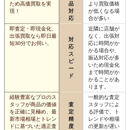
ため高価買取を実
品
より買取価格
現！
対
が低くなる場
応
合が多い
即査定・即現金化、
近隣に店舗が
出張買取なら即日最
なく、出張対
対
短30分でお伺い。
応に時間がか
応
かる場合や、
ス
振込対応が多
ピ
いため現金化
ー
まで時間がか
ド
かることがあ
ります。
経験豊富なプロのス
一般的な査定
タッフが商品の価値
査
スタッフによ
を正確に見極め、最
定
る評価で、ト
新市場相場とトレン
精
レンドや相場
ドに基づいた適正査
度
の更新が遅い