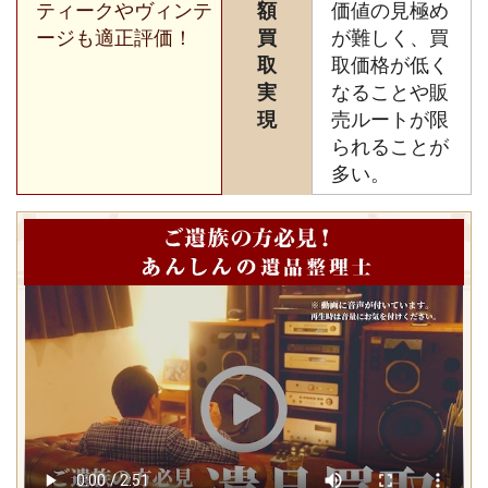
ティークやヴィンテ
額
価値の見極め
ージも適正評価！
買
が難しく、買
取
取価格が低く
実
なることや販
現
売ルートが限
られることが
多い。