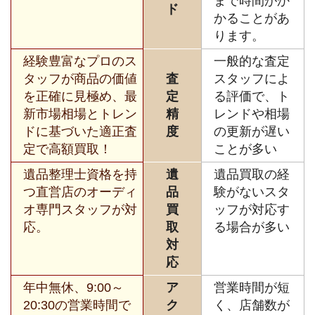
まで時間がか
ド
かることがあ
ります。
経験豊富なプロのス
一般的な査定
タッフが商品の価値
査
スタッフによ
を正確に見極め、最
定
る評価で、ト
新市場相場とトレン
精
レンドや相場
ドに基づいた適正査
度
の更新が遅い
定で高額買取！
ことが多い
遺品整理士資格を持
遺
遺品買取の経
つ直営店のオーディ
品
験がないスタ
オ専門スタッフが対
買
ッフが対応す
応。
取
る場合が多い
対
応
年中無休、9:00～
ア
営業時間が短
20:30の営業時間で
ク
く、店舗数が