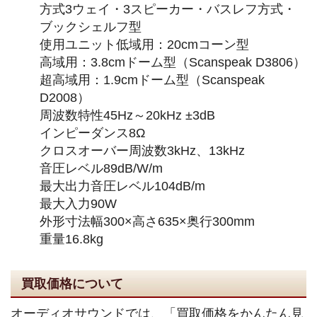
方式3ウェイ・3スピーカー・バスレフ方式・
ブックシェルフ型
使用ユニット低域用：20cmコーン型
高域用：3.8cmドーム型（Scanspeak D3806）
超高域用：1.9cmドーム型（Scanspeak
D2008）
周波数特性45Hz～20kHz ±3dB
インピーダンス8Ω
クロスオーバー周波数3kHz、13kHz
音圧レベル89dB/W/m
最大出力音圧レベル104dB/m
最大入力90W
外形寸法幅300×高さ635×奥行300mm
重量16.8kg
買取価格について
オーディオサウンドでは、「買取価格をかんたん見