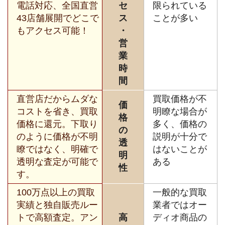
電話対応、全国直営
セ
限られている
43店舗展開でどこで
ス
ことが多い
もアクセス可能！
・
営
業
時
間
直営店だからムダな
買取価格が不
価
コストを省き、買取
明瞭な場合が
格
価格に還元。下取り
多く、価格の
の
のように価格が不明
説明が十分で
透
瞭ではなく、明確で
はないことが
明
透明な査定が可能で
ある
性
す。
100万点以上の買取
一般的な買取
実績と独自販売ルー
業者ではオー
トで高額査定。アン
高
ディオ商品の