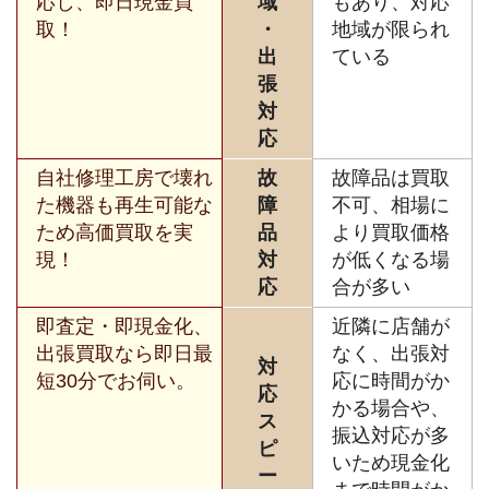
応し、即日現金買
域
もあり、対応
取！
・
地域が限られ
出
ている
張
対
応
自社修理工房で壊れ
故
故障品は買取
た機器も再生可能な
障
不可、相場に
ため高価買取を実
品
より買取価格
現！
対
が低くなる場
応
合が多い
即査定・即現金化、
近隣に店舗が
出張買取なら即日最
なく、出張対
対
短30分でお伺い。
応に時間がか
応
かる場合や、
ス
振込対応が多
ピ
いため現金化
ー