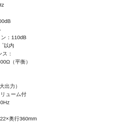
Hz
0dB
％
：110dB
゜以内
ンス：
600Ω（平衡）
最大出力）
ボリューム付
0Hz
22×奥行360mm