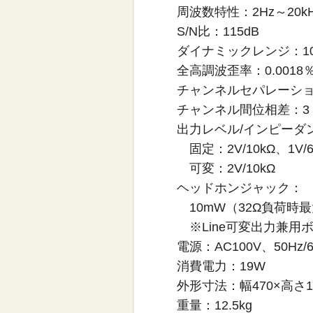
周波数特性：2Hz～20k
S/N比：115dB
ダイナミックレンジ：10
全高調波歪率：0.0018
チャンネルセパレーション
チャンネル間位相差：3
出力レベル/インピーダ
固定：2V/10kΩ、1V/
可変：2V/10kΩ
ヘッドホンジャック：
10mW（32Ω負荷時
※Line可変出力兼用
電源：AC100V、50Hz/6
消費電力：19W
外形寸法：幅470×高さ1
重量：12.5kg