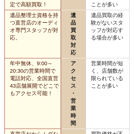
定で高額買取！
ことが多い
遺品整理士資格を持
遺
遺品買取の経
つ直営店のオーディ
品
験がないスタ
オ専門スタッフが対
買
ッフが対応す
応。
取
る場合が多い
対
応
年中無休、9:00～
ア
営業時間が短
20:30の営業時間で
ク
く、店舗数が
電話対応、全国直営
セ
限られている
43店舗展開でどこで
ス
ことが多い
もアクセス可能！
・
営
業
時
間
直営店だからムダな
買取価格が不