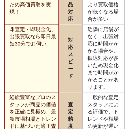
ため高価買取を実
品
より買取価格
現！
対
が低くなる場
応
合が多い
即査定・即現金化、
近隣に店舗が
出張買取なら即日最
なく、出張対
対
短30分でお伺い。
応に時間がか
応
かる場合や、
ス
振込対応が多
ピ
いため現金化
ー
まで時間がか
ド
かることがあ
ります。
経験豊富なプロのス
一般的な査定
タッフが商品の価値
査
スタッフによ
を正確に見極め、最
定
る評価で、ト
新市場相場とトレン
精
レンドや相場
ドに基づいた適正査
度
の更新が遅い