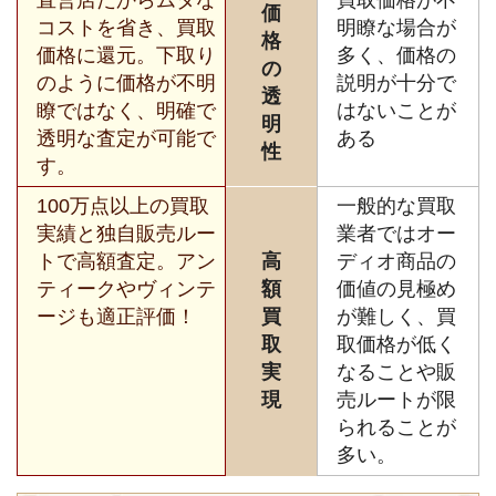
価
コストを省き、買取
明瞭な場合が
格
価格に還元。下取り
多く、価格の
の
のように価格が不明
説明が十分で
透
瞭ではなく、明確で
はないことが
明
透明な査定が可能で
ある
性
す。
100万点以上の買取
一般的な買取
実績と独自販売ルー
業者ではオー
トで高額査定。アン
高
ディオ商品の
ティークやヴィンテ
額
価値の見極め
ージも適正評価！
買
が難しく、買
取
取価格が低く
実
なることや販
現
売ルートが限
られることが
多い。