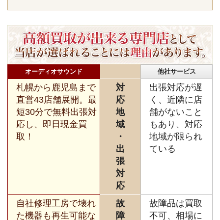
オーディオサウンド
他社サービス
札幌から鹿児島まで
対
出張対応が遅
直営43店舗展開。最
応
く、近隣に店
短30分で無料出張対
地
舗がないこと
応し、即日現金買
域
もあり、対応
取！
・
地域が限られ
出
ている
張
対
応
自社修理工房で壊れ
故
故障品は買取
た機器も再生可能な
障
不可、相場に